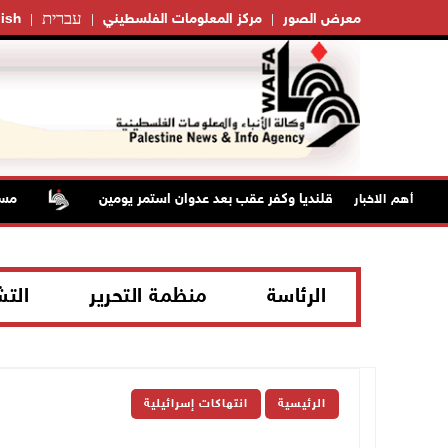
עברית
معرض الصور
مركز المعلومات الفلسطيني
ish
تلال من مخيم قلنديا وكفر عقب بعد عدوان استمر يومين
مستعمر
أهم الاخبار
الرئاسة
منظمة التحرير
الت
الرئيسية
انتهاكات إسرائيلية