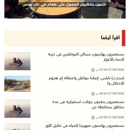
نازحون ينتظرون الحصول على طعام في خان يونس
07/آب/2026 02:29 م
الرئاسة تدين الهجمات الصاروخية على المملكة ال ...
07/آب/2026 02:19 م
مستعمرون ينفذون جولات استفزازية في عدة مناطق ...
اقرأ أيضا
07/آب/2026 02:08 م
أمين عام الجامعة العربية يحذر من نهج إسرائيل ...
مستعمرون يهاجمون مساكن المواطنين في خربة
الحمة بالأغوار
07/آب/2026 01:41 م
07/08/2026 07:09 م
مستعمرون يهاجمون صهريجا للمياه في خلايل اللوز ...
(محدث) نابلس: إصابة مواطن واعتقاله إثر هجوم
07/آب/2026 01:38 م
للاحتلال وا
مستعمرون يهاجمون مجددا تجمع الكعابنة شرق الطي ...
07/08/2026 06:04 م
07/آب/2026 12:08 م
مستعمرون ينفذون جولات استفزازية في عدة
مناطق بمحافظة جن
أسعار النفط تواصل الصعود وسط مخاوف بشأن مستقب ...
07/آب/2026 10:25 ص
07/08/2026 02:08 م
مستعمرون يهاجمون صهريجا للمياه في خلايل اللوز
الذهب يتجه لأفضل أداء أسبوعي منذ كانون الثاني