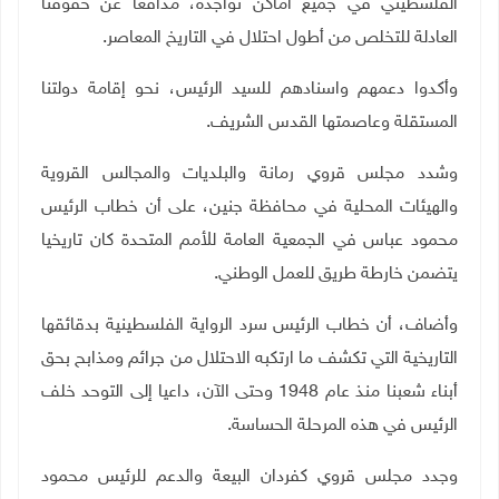
الفلسطيني في جميع أماكن تواجده، مدافعا عن حقوقنا
العادلة للتخلص من أطول احتلال في التاريخ المعاصر.
وأكدوا دعمهم واسنادهم للسيد الرئيس، نحو إقامة دولتنا
المستقلة وعاصمتها القدس الشريف.
وشدد مجلس قروي رمانة والبلديات والمجالس القروية
والهيئات المحلية في محافظة جنين، على أن خطاب الرئيس
محمود عباس في الجمعية العامة للأمم المتحدة كان تاريخيا
يتضمن خارطة طريق للعمل الوطني.
وأضاف، أن خطاب الرئيس سرد الرواية الفلسطينية بدقائقها
التاريخية التي تكشف ما ارتكبه الاحتلال من جرائم ومذابح بحق
أبناء شعبنا منذ عام 1948 وحتى الآن،
داعيا إلى التوحد خلف
الرئيس في هذه المرحلة الحساسة
.
وجدد مجلس قروي كفردان البيعة والدعم للرئيس محمود