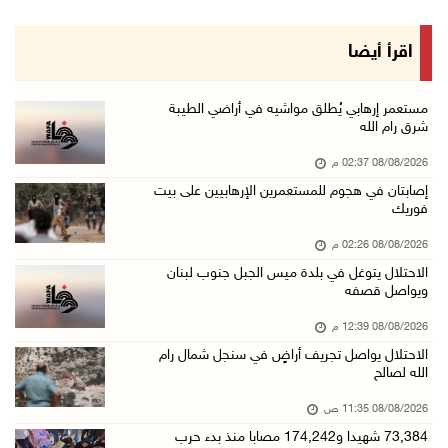
08/آب/2026 11:35 ص
منتخبنا الوطني للتايكواندو يستهل مشاركته في ب ...
اقرأ أيضا
08/آب/2026 11:06 ص
"فانا": الثقافة البحرينية تـصون الهوية الوطني ...
مستعمر إرهابي يُطلق مواشيه في أراضي الطيبة
شرق رام الله
08/آب/2026 11:04 ص
08/08/2026 02:37 م
73,384 شهيدا و174,242 مصابا منذ بدء حرب الإبا ...
إصابتان في هجوم للمستعمرين الإرهابيين على بيت
08/آب/2026 10:50 ص
فوريك
مستعمرون إرهابيون يهاجمون منزلا ويقتحمون مناط ...
08/08/2026 02:26 م
08/آب/2026 10:22 ص
الاحتلال يتوغل في بلدة ميس الجبل جنوب لبنان
ويواصل قصفه
قوات الاحتلال تجري تحقيقات ميدانية مع عشرات ا ...
08/آب/2026 10:18 ص
08/08/2026 12:39 م
الاحتلال يواصل تجريف أراضٍ في سنجل شمال رام
تقرير: خطاب الكراهية والتحريض يتصاعد في أوساط ...
الله لصالح
08/آب/2026 10:10 ص
08/08/2026 11:35 ص
الاحتلال ينصب حاجزا عسكريا في نعلين غرب رام ا ...
73,384 شهيدا و174,242 مصابا منذ بدء حرب