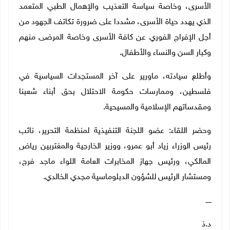
الأسرى، وخاصة سياسة التعذيب والإهمال الطبي المتعمد
الذي يهدد حياة الأسرى، مشددا على ضرورة تكاتف الجهود من
أجل الإفراج الفوري عن كافة الأسرى وخاصة المرضى منهم
وكبار السن والنساء والأطفال.
وأطلع سيادته، ماورير على آخر المستجدات السياسية في
فلسطين، وممارسات حكومة الاحتلال بحق أبناء شعبنا
ومقدساتهم الإسلامية والمسيحية
.
وحضر اللقاء: عضو اللجنة التنفيذية لمنظمة التحرير، نائب
رئيس الوزراء زياد أبو عمرو، ووزير الخارجية والمغتربين رياض
المالكي، ورئيس جهاز المخابرات العامة اللواء ماجد فرج،
ومستشار الرئيس للشؤون الدبلوماسية مجدي الخالدي
.
ـــــ
د.ذ