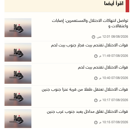
مستعمرون يهاجمون مساكن المواطنين في خربة الحم ...
اقرأ أيضا
07/آب/2026 07:09 م
بعد تجديد منع زيارات المعتقلين: أبو الحمص يدع ...
تواصل انتهاكات الاحتلال والمستعمرين: إصابات
واعتقالات و
07/آب/2026 06:26 م
08/08/2026 12:01 ص
الرئاسة ترحب بإطلاق السعودية التحالف البحري ا ...
قوات الاحتلال تقتحم بيت فجار جنوب بيت لحم
07/آب/2026 06:17 م
07/08/2026 11:49 م
(محدث) نابلس: إصابة مواطن واعتقاله إثر هجوم ل ...
07/آب/2026 06:04 م
قوات الاحتلال تقتحم بيت لحم
الرئاسة ترحب باتفاقية مكة للدفاع المشترك بين ...
07/08/2026 10:40 م
07/آب/2026 05:25 م
قوات الاحتلال تعتقل طفلا من قرية عنزا جنوب جنين
3 إصابات إثر تعرضهم للطعن في الطيبة داخل أراض ...
07/08/2026 10:17 م
07/آب/2026 04:57 م
قوات الاحتلال تغلق مداخل يعبد جنوب غرب جنين
بيروت: اللجنة الفنية للمجلس الوطني تناقش التر ...
07/08/2026 10:15 م
07/آب/2026 03:31 م
السعودية وتركيا وباكستان توقع اتفاقية مكة للد ...