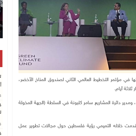
تكريم متفوقين بالثانوية العامة في خان يونس
ت
 مشاركتها في مؤتمر التخطيط العالمي الثاني لصندوق المناخ الأخضر،
إ
ثلاثة أيام.
26
ومدير دائرة المشاريع سامر كلبونة في السلطة (الجهة المخولة
ق
ل
26
 قدمت خلاله التميمي رؤية فلسطين حول مجالات تطوير عمل
ق