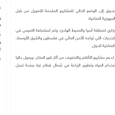
26
ق إلى الوضع الحالي للمشاريع المقدمة للتمويل من قبل
جهوزية المناخية
.
ق
ج
زاري لمنطقة آسيا والمحيط الهادئ، وتم استضافة التميمي في
26
لتحديات التي تواجه الأمن المائي في فلسطين والشرق الأوسط،
ق
لمناخية للدول
.
غ
 لدعم مشاريع التأقلم والتخفيف من آثار تغير المناخ
.
ويمول حاليا
26
استخدام المياه وتطوير الزراعة في شمال قطاع غزة بمنحة تصل