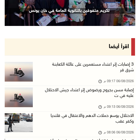
الرئيس المصري وملك البحرين يشددان على ضرورة ت ...
الهوية بخان يونس
تكريم متفوقين بالثانوية العامة
06/آب/2026 07:57 م
الاحتلال يخطر بإزالة أشجار زيتون والاستيلاء ع ...
06/آب/2026 07:53 م
رابطة العالم الإسلامي تدين تواصل انتهاكات الا ...
اقرأ أيضا
06/آب/2026 07:36 م
اليونيسف: استشهاد 300 طفل منذ وقف إطلاق النار ...
‏3 إصابات إثر اعتداء مستعمرين على عائلة الكعابنة
شرق قر
06/آب/2026 07:34 م
06/08/2026 09:17 م
الاحتلال يدمّر بيت الزوجية قبل ساعات من الزفا ...
إصابة مسن بجروح ورضوض إثر اعتداء جيش الاحتلال
06/آب/2026 07:27 م
عليه في ت
إصابتان بالرصاص والاعتداء خلال اقتحام الاحتلا ...
06/08/2026 09:13 م
06/آب/2026 06:56 م
الاحتلال يوسع حملات الدهم والاعتقال في قلنديا
وكفر عقب
الاحتلال يسلم جثمان الشهيد علاء صبيح من قرية ...
06/آب/2026 06:38 م
06/08/2026 08:06 م