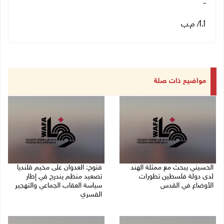
ــ
أ.أ/ م.ب
مواضيع ذات صلة
الحسيني يبحث مع ممثلة الهند
فتوح: العدوان على مخيم قلنديا
لدى دولة فلسطين تطورات
تصعيد منظم يندرج في إطار
الأوضاع في القدس
سياسة العقاب الجماعي والتهجير
القسري
06/08/2026 01:19 م
06/08/2026 11:45 ص