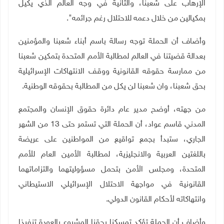
الإرهاب على شعبنا، والثانية في وجه العالم الذي يكيل
بمكيالين من خلال دعمه للاحتلال رغم جرائمه".
وأضاف أن الحملة توجه رسالة باسم أبناء شعبنا والمؤمنين
بعدالة قضيتنا في العالم لمطالبة الأمم المتحدة بتمكين شعبنا
من ممارسة حقوقه القانونية ووقف الانتهاكات الإسرائيلية
بحق شعبنا، وان شعبنا لن يكل من المطالبة بحقوقه الوطنية.
من جهته، أوضح مدير عام دائرة حقوق الإنسان والمجتمع
المدني قاسم عواد، أن الحملة التي تستمر حتى 13 من الشهر
الجاري، ستبدأ بجمع تواقيع من المواطنين على عريضة
باللغتين العربية والانجليزية، لمطالبة الأمين العام للأمم
المتحدة، ومجلس الأمن بتحمل مسؤوليتهما والتزاماتهما
القانونية في مواجهة الاحتلال الإسرائيلي الاستيطاني
وانتهاكاته لأحكام القانون الدولي.
وأضاف أن الحملة تؤكد تمسكنا بحقنا المشروع بالعودة تنفيذا