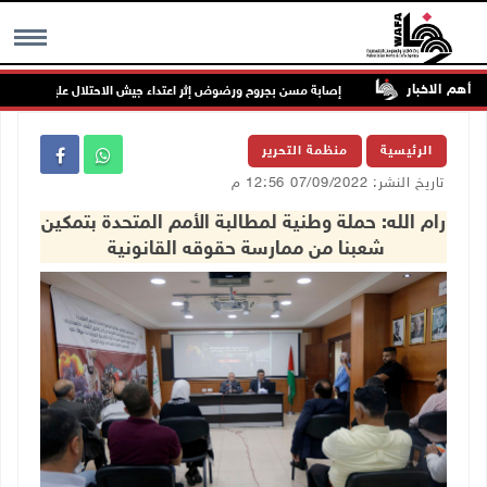
أهم الاخبار
خدمات
إصابة مسن بجروح ورضوض إثر اعتداء جيش الاحتلال عليه في ترمسعيا
MENU
الرئيسية
منظمة التحرير
تاريخ النشر: 07/09/2022 12:56 م
رام الله: حملة وطنية لمطالبة الأمم المتحدة بتمكين
شعبنا من ممارسة حقوقه القانونية