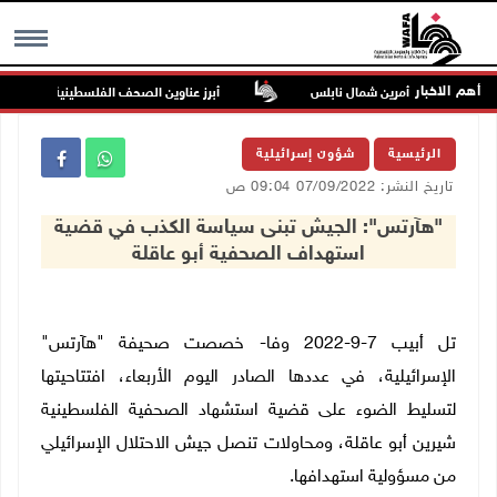
أهم الاخبار
اعيا من بيت أمرين شمال نابلس
أبرز عناوين الصحف الفلسطينية
MENU
الرئيسية
شؤون إسرائيلية
تاريخ النشر: 07/09/2022 09:04 ص
"هآرتس": الجيش تبنى سياسة الكذب في قضية
استهداف الصحفية أبو عاقلة
تل أبيب 7-9-2022 وفا- خصصت صحيفة "هآرتس"
الإسرائيلية، في عددها الصادر اليوم الأربعاء، افتتاحيتها
لتسليط الضوء على قضية استشهاد الصحفية الفلسطينية
شيرين أبو عاقلة، ومحاولات تنصل جيش الاحتلال الإسرائيلي
من مسؤولية استهدافها.