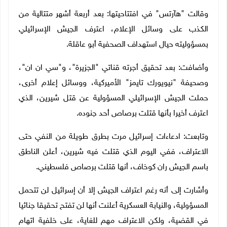
وقالت "هآرتس" في افتتاحيتها: بعد أربعة أشهر متتالية من
الكذب على وسائل الإعلام، اعترف الجيش الإسرائيلي
بمسؤوليته حيال استهداف الصحفية أبو عاقلة.
وأضافت: بعد تحقيق أجرته قناتي "الجزيرة"، و"سي ان ان"،
وصحيفة "نيويورك تايمز" الأميركية، ووسائل إعلام أخرى،
حملت الجيش الإسرائيلي المسؤولية عن قتل شيرين، الذي
اعترف أخيرا بأنها قتلت برصاص أحد جنوده.
وتابعت:
ادعاءات إسرائيل مرت بطرق طويلة من النفي حتى
الاعتراف، ففي اليوم الذي قتلت فيه شيرين، أعلن الناطق
باسم الجيش ران كوخاف، أنها قتلت برصاص فلسطيني.
وأشارت إلى أنه رغم اعتراف الجيش إلا أن إسرائيل لن تتحمل
المسؤولية، والنيابة العسكرية أعلنت أنها لن تفتح تحقيقا جنائيا
في القضية، ولكن الاعتراف مهم للغاية، على خلفية اتهام