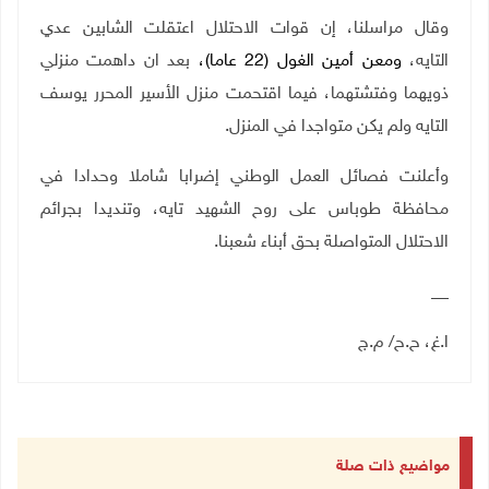
وقال مراسلنا، إن قوات الاحتلال اعتقلت الشابين عدي
التايه،
ومعن أمين الغول (22 عاما)،
بعد ان داهمت منزلي
ذويهما وفتشتهما، فيما اقتحمت منزل الأسير المحرر يوسف
التايه ولم يكن متواجدا في المنزل.
وأعلنت فصائل العمل الوطني إضرابا شاملا وحدادا في
محافظة طوباس على روح الشهيد تايه، وتنديدا بجرائم
الاحتلال المتواصلة بحق أبناء شعبنا.
__
ا.غ، ح.ح/ م.ج
مواضيع ذات صلة