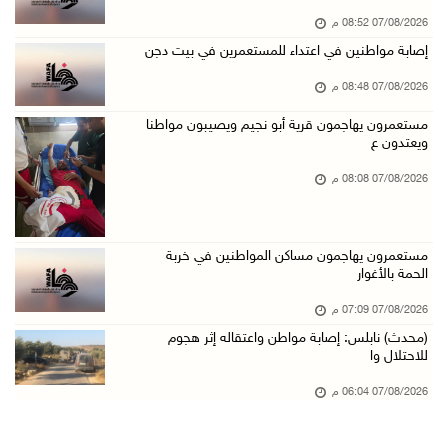
07/08/2026 08:52 م
70 ألفا يؤدون صلاة الجمعة في المسجد الأقصى
إصابة مواطنين في اعتداء للمستعمرين في بيت دجن
07/آب/2026 02:29 م
07/08/2026 08:48 م
الرئاسة تدين الهجمات الصاروخية على المملكة ال ...
07/آب/2026 02:19 م
مستعمرون يهاجمون قرية أبو نجيم ويصيبون مواطنا
ويعتدون ع
مستعمرون ينفذون جولات استفزازية في عدة مناطق ...
07/08/2026 08:08 م
07/آب/2026 02:08 م
أمين عام الجامعة العربية يحذر من نهج إسرائيل ...
07/آب/2026 01:41 م
مستعمرون يهاجمون مساكن المواطنين في خربة
الحمة بالأغوار
مستعمرون يهاجمون صهريجا للمياه في خلايل اللوز ...
07/08/2026 07:09 م
07/آب/2026 01:38 م
(محدث) نابلس: إصابة مواطن واعتقاله إثر هجوم
مستعمرون يهاجمون مجددا تجمع الكعابنة شرق الطي ...
للاحتلال وا
07/آب/2026 12:08 م
07/08/2026 06:04 م
أسعار النفط تواصل الصعود وسط مخاوف بشأن مستقب ...
07/آب/2026 10:25 ص