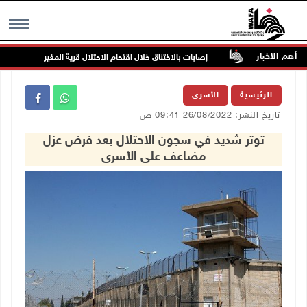
أهم الاخبار
دة بالخطر
إصابات بالاختناق خلال اقتحام الاحتلال قرية المغير
MENU
الرئيسية
الأسرى
تاريخ النشر: 26/08/2022 09:41 ص
توتر شديد في سجون الاحتلال بعد فرض عزل
مضاعف على الأسرى