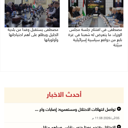
مصطفى في افتتاح جلسة مجلس
مصطفى يستقبل وفدا من بلدية
الوزراء: ما يتعرض له شعبنا في غزة
الخليل ويطلع على أهم احتياجاتها
نابع من دوافع سياسية إسرائيلية
وأولوياتها
مبيّتة
03/08/2026 07:07 م
04/08/2026 11:29 ص
أحدث الاخبار
تواصل انتهاكات الاحتلال ومستعمريه: إصابات واع ...
05/آب/2026 11:08 م
الاحتلال يقتحم عورتا جنوب نابلس ويداهم منازل