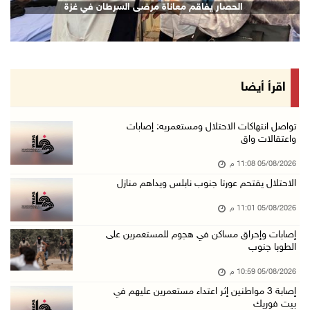
الحصار يفاقم معاناة مرضى السرطان في غزة
05/آب/2026 08:47 م
قوات الاحتلال تنصب حاجزا عسكريا شرق بيت لحم
05/آب/2026 08:13 م
الرئيس يقلد عائلة القائد الوطني الراحل أحمد ع ...
اقرأ أيضا
05/آب/2026 08:05 م
باسم الرئيس: وزير الداخلية يمنح العميد جيسون ...
تواصل انتهاكات الاحتلال ومستعمريه: إصابات
واعتقالات واق
05/آب/2026 07:50 م
05/08/2026 11:08 م
الاحتلال يقتحم كفر مالك ودير جرير ومستعمرون ي ...
الاحتلال يقتحم عورتا جنوب نابلس ويداهم منازل
05/آب/2026 07:17 م
05/08/2026 11:01 م
"التربية" تخرج الفوج الأول من مدربي المعلمين ...
05/آب/2026 06:44 م
إصابات وإحراق مساكن في هجوم للمستعمرين على
الطوبا جنوب
عبد السلام السيد يفوز بترشيح الديمقراطيين لمج ...
05/08/2026 10:59 م
05/آب/2026 06:43 م
إصابة 3 مواطنين إثر اعتداء مستعمرين عليهم في
الهلال الأحمر: 8 إصابات إثر اعتداء الاحتلال ...
بيت فوريك