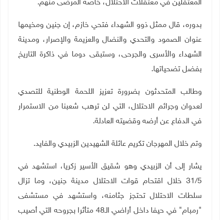
المعتقلين في معتقلات الاحتلال، خاصة المرضى منهم
.
بدوره، قال ممثل ذوو الشهداء فتحي خازم، إن جنين ومخيمها
عنوان الصمود والتحدي والنضال والعزيمة والإصرار، ومدينة
الشهداء والأسرى والجرحى، وستبقى دوما في ذاكرة التاريخ
بفضل تضحياتها.
وطالب المتحدثون بضرورة تعزيز اللحمة الوطنية للتصدي
لعدوان وجرائم الاحتلال، التي لن ترهب شعبنا من الاستمرار
في الدفاع عن أرضه وقضيته العادلة.
وتم خلال المهرجان تكريم عائلة الشهيدين الزبيدي والفايد.
يشار إلى أن الزبيدي وهو شقيق الأسير زكريا، استشهد في
31/5 خلال اقتحام قوات الاحتلال مدينة جنين، وما تزال
سلطات الاحتلال تحتجز جثامنه، واستشهد في مستشفى
"رمبام" في حيفا داخل أراضي الـ48 متأثرا بجروحه التي أصيب