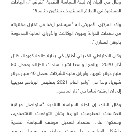
وقال في البيان إن لجنة السياسة النقدية "تتوقع أن الزيادات
المستمرة في النطاق المستهدف ستكون مناسبة".
وأكد المركزي الأميركي أنه "سيستمر أيضا في تقليل مقتنياته
من سندات الخزانة وديون الوكالات والأوراق المالية المدعومة
بالرهن العقاري".
وكان الاحتياطي الفدرالي أطلق في بداية جائحة كورونا، خلال
آذار 2020، برنامجا واسعا لشراء سندات الخزانة بمعدل 80
مليار دولار شهريا، وأوراق مالية للشركات بمعدل 40 مليار دولار
شهريا، وبدأ في أواخر العام 2021 بتقليص البرنامج تدريجيا
إلى أن اوقفه تماما في آذار الماضي
.
وقال البنك إن لجنة السياسة النقدية "ستواصل مراقبة
انعكاسات المعلومات الواردة بشأن التوقعات الاقتصادية،
وستكون على استعداد لتعديل موقف السياسة النقدية
بالشكل المناسب إذا ظهرت مخاطر قد تعرقل تحقيق