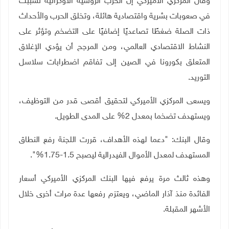
وقال المركزي الأميركي إن الحرب الروسية الأوكرانية تسببت
في صعوبات بشرية واقتصادية هائلة، وتخلق الحرب والأحداث
ذات الصلة ضغطًا تصاعديًا إضافيًا على التضخم وتؤثر على
النشاط الاقتصادي العالمي، ومن المرجح أن يؤدي الإغلاق
المتعلق بكورونا في الصين إلى تفاقم اضطرابات سلاسل
التوريد
.
ويسعى المركزي الأميركي لتحقيق أقصى قدر من التوظيف،
ويستهدف تضخما بمعدل 2% على المدى الطويل
.
وقال البنك: "دعما لهذه الأهداف، قررت اللجنة رفع النطاق
المستهدف لمعدل الأموال الفيدرالية ليصبح 1.5-1.75%".
وهذه ثالث مرة يرفع فيها البنك المركزي الأميركي أسعار
الفائدة منذ آذار الماضي، ويعتزم رفعها عدة مرات أخرى خلال
الأشهر المقبلة
.