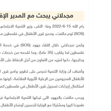
مجدلاني يبحث مع المدير الإق
رام الله 15-6-2022 وفا- التقى وزير التنم
(
SOS
) توم مالفت، ومدير قرى الأطفال في فلسطين مح
وثمن مجدلاني خلال اللقاء جهود (
SOS
) في خدمة ال
فلسطين لما يقارب (35 عاما)، وما تقد
وخارجها، داعيا لمزيد من التعاون من أجل الحفاظ على الأط
وأضاف أن وزارة التنمية تحرص على تطوير برامج قرى ا
للأطفال المحرومين من الرعاية الأبوية الملائمة، كونها
استكمال إجراءات تسجيل قرى الأطفال في فلسطين ك
ورحب مالفت بالجهود التي تبذلها التنمية الاجتماعي
طموحا كبيرا ومشتركا مع الوزارة لتحسين أوضاع الأطفا