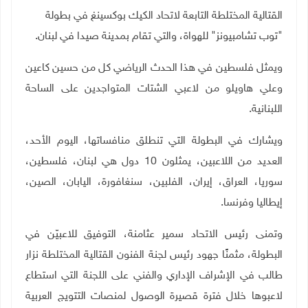
القتالية المختلطة التابعة لاتحاد الكيك بوكسينغ في بطولة
"توب تشامبيونز" للهواة، والتي تقام بمدينة صيدا في لبنان
.
ويمثل فلسطين في هذا الحدث الرياضي كل من حسين كاعين
وعلي هاويلو من لاعبي الشتات المتواجدين على الساحة
اللبنانية
.
ويشارك في البطولة التي تنطلق منافساتها، اليوم الأحد،
العديد من اللاعبين، يمثلون 10 دول هي لبنان، فلسطين،
سوريا، العراق، إيران، الفلبين، سنغافورة، اليابان، الصين،
إيطاليا وفرنسا
.
وتمنى رئيس الاتحاد سمير عثامنة، التوفيق للاعبيّن في
البطولة، مثمنًا جهود رئيس لجنة الفنون القتالية المختلطة نزار
طالب في الإشراف الإداري والفني على اللجنة التي استطاع
لاعبوها خلال فترة قصيرة الوصول لمنصات التتويج العربية