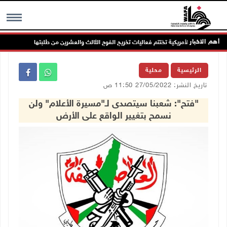
أهم الاخبار
عة العربية الأمريكية تختتم فعاليات تخريج الفوج الثالث والعشرين من طلبتها
ا
MENU
الرئيسية
محلية
تاريخ النشر: 27/05/2022 11:50 ص
"فتح": شعبنا سيتصدى لـ"مسيرة الأعلام" ولن
نسمح بتغيير الواقع على الأرض