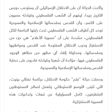
وأكدت الحركة أن على الاحتلال الإسرائيلي أن يستوعب دورس
التاريخ جيدا، ليفهم أن الشعب الفلسطيني وقيادته عصيون
على الكسر، وأن القدس بمقدساتها الإسلامية والمسيحية
توحد كل أطياف الشعب الفلسطيني تحت رايتها الجامعة للكل
الفلسطيني، مشددة على أن "مسيرة الأعلام" هي جزء من
الاستفزاز وحرب الاحتلال المفتوحة ضد القدس ومواطنيها
ومقدساتها، ومحاولة إلغاء أي مظهر من مظاهر الوجود
الفلسطيني فيها، مؤكدة أن شعبنا وقيادته قادرون على حماية
القدس ومقدساتها الإسلامية والمسيحية.
وحملت حركة "فتح" حكومة الاحتلال، برئاسة نفتالي بينيت،
التي تتبنى التوسع الاستيطاني وتعمل لصالح المستوطنين
المتطرفين، كامل المسؤولية عن تبعات وتداعيات هذه
المسيرة الاستفزازية
.