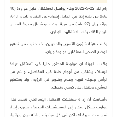
رام الله 22-5-2022 وفا- يواصل المعتقلان خليل عواودة (40
عاما) من بلدة إذنا في الخليل إضرابه عن الطعام لليوم الـ81،
ورائد ريان (27 عاما) من قرية بيت دقو شمال مدينة القدس
لليوم الـ46، رفضا لاعتقالهما الإداري.
وكانت هيئة شؤون الأسرى والمحررين، قد حذرت من تدهور
الوضع الصحي للمعتقلين عواودة وريان.
وأكدت الهيئة أن عواودة المحتجز حاليا في "معتقل عيادة
الرملة"، يشتكي من أوجاع حادة في المفاصل، وآلام في
الرأس ودوخة قوية وعدم وضوح في الرؤية، ولا يستطيع
المشي، ويتنقل على كرسي متحرك.
وأضافت أن إدارة معتقلات الاحتلال الإسرائيلي تتعمد نقل
عواودة بشكل متكرر إلى المستشفيات المدنية، بدعوى إجراء
فحوصات طبية له، لكن في كل مرة يتم إعادته دون إجرائها،