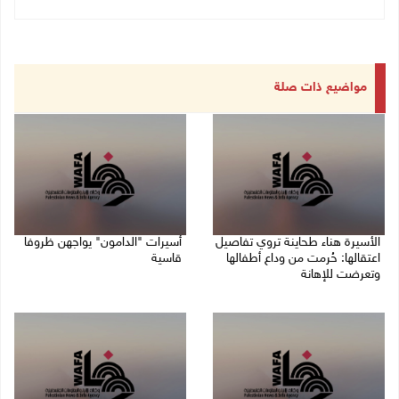
مواضيع ذات صلة
الأسيرة هناء طحاينة تروي تفاصيل
أسيرات "الدامون" يواجهن ظروفا
اعتقالها: حُرمت من وداع أطفالها
قاسية
وتعرضت للإهانة
05/08/2026 11:47 ص
05/08/2026 12:39 م