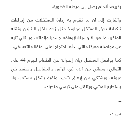
بذريعة أنه لم يصل إلى مرحلة الخطورة.
وأشارت إلى أن ما تقوم به إدارة المعتقلات من إجراءات
تنكيلية بحق المعتقل عواودة مثل زجه داخل الزنازين ونقله
المتكرر، ما هو إلا وسيلة لإرهاقه جسديا وإنهاكه، وبالتالي ثنيه
عن مواصلة معركته التي بدأها احتجاجا على اعتقاله التعسفي.
كما يواصل المعتقل ريان إضرابه عن الطعام لليوم 44 على
التوالي، ويعاني من آلام في الرأس والمفاصل وضغط في
عيونه، ويشتكي من إرهاق شديد وتقيؤ بشكل مستمر، ولا
يستطيع المشي ويتنقل على كرسي متحرك.
ــــ
س.ك