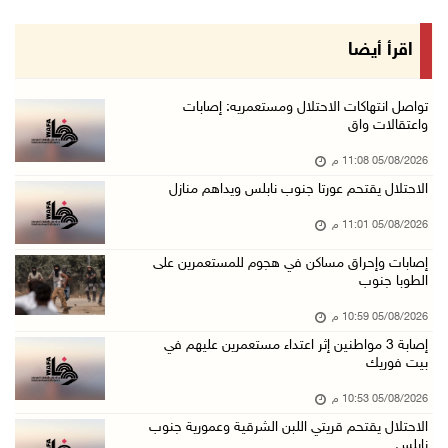
05/آب/2026 08:13 م
الرئيس يقلد عائلة القائد الوطني الراحل أحمد ع ...
اقرأ أيضا
05/آب/2026 08:05 م
باسم الرئيس: وزير الداخلية يمنح العميد جيسون ...
تواصل انتهاكات الاحتلال ومستعمريه: إصابات
واعتقالات واق
05/آب/2026 07:50 م
05/08/2026 11:08 م
الاحتلال يقتحم كفر مالك ودير جرير ومستعمرون ي ...
الاحتلال يقتحم عورتا جنوب نابلس ويداهم منازل
05/آب/2026 07:17 م
05/08/2026 11:01 م
"التربية" تخرج الفوج الأول من مدربي المعلمين ...
05/آب/2026 06:44 م
إصابات وإحراق مساكن في هجوم للمستعمرين على
الطوبا جنوب
عبد السلام السيد يفوز بترشيح الديمقراطيين لمج ...
05/08/2026 10:59 م
05/آب/2026 06:43 م
إصابة 3 مواطنين إثر اعتداء مستعمرين عليهم في
الهلال الأحمر: 8 إصابات إثر اعتداء الاحتلال ...
بيت فوريك
05/آب/2026 06:13 م
05/08/2026 10:53 م
مخطط استعماري جديد في "جيلو" يهدد بعزل القدس ...
الاحتلال يقتحم قريتي اللبن الشرقية وعمورية جنوب
نابلس