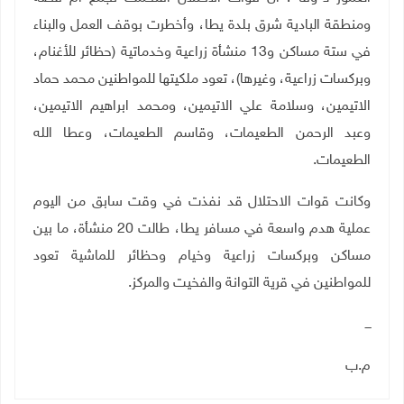
ومنطقة البادية شرق بلدة يطا، وأخطرت بوقف العمل والبناء
في ستة مساكن و13 منشأة زراعية وخدماتية (حظائر للأغنام،
وبركسات زراعية، وغيرها)، تعود ملكيتها للمواطنين محمد حماد
الاتيمين، وسلامة علي الاتيمين، ومحمد ابراهيم الاتيمين،
وعبد الرحمن الطعيمات، وقاسم الطعيمات، وعطا الله
الطعيمات
.
وكانت قوات الاحتلال قد نفذت في وقت سابق من اليوم
عملية هدم واسعة في مسافر يطا، طالت 20 منشأة، ما بين
مساكن وبركسات زراعية وخيام وحظائر للماشية تعود
للمواطنين في قرية التوانة والفخيت والمركز
.
ـــ
م.ب