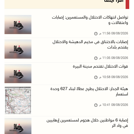
اقرأ أيضا
08/آب/2026 07:56 م
مستعمرون يهاجمون قرية أبو فلاح
تواصل انتهاكات الاحتلال والمستعمرين: إصابات
واعتقالات و
08/آب/2026 07:07 م
08/08/2026 11:56 م
مستعمرون يقتحمون بلدة بيت عور التحتا وقرية جل ...
إصابات بالاختناق في مخيم الدهيشة والاحتلال
08/آب/2026 06:39 م
يقتحم بلدات
فلسطين تدين الهجوم على ناقلة إماراتية في مضيق ...
08/08/2026 11:05 م
08/آب/2026 06:25 م
قوات الاحتلال تقتحم مدينة البيرة
شعراء غزة يوثقون النزوح والفقد بقصائد من الخي ...
08/08/2026 10:58 م
08/آب/2026 06:23 م
هيئة الجدار: الاحتلال يطرح عطاءً لبناء 627 وحدة
الجامعة العربية الأمريكية تختتم فعاليات تخريج ...
استعمار
08/آب/2026 06:20 م
08/08/2026 10:41 م
إصابات بالاختناق خلال اقتحام الاحتلال قرية ال ...
إصابة 6 مواطنين خلال هجوم لمستعمرين إرهابيين
08/آب/2026 05:52 م
في واد الر
الحايك: نقود جهودا وطنية لحماية المواقع الأثر ...