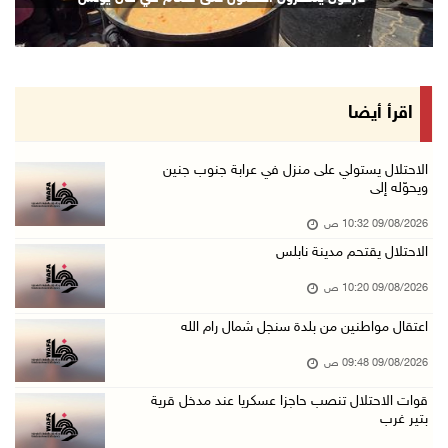
09/آب/2026 09:41 ص
جيش الاحتلال يواصل نسف المنازل واستهداف خيام ...
09/آب/2026 09:29 ص
الاحتلال يطلق النار على راعي أغنام في إذنا وي ...
اقرأ أيضا
09/آب/2026 09:18 ص
الملتقى الثاني لـ"شعراء من أجل فلسطين" في الأ ...
الاحتلال يستولي على منزل في عرابة جنوب جنين
ويحوّله إلى
09/آب/2026 09:13 ص
09/08/2026 10:32 ص
مستعمرون إرهابيون يحرقون مسكنا بمسافر يطا جنو ...
الاحتلال يقتحم مدينة نابلس
09/آب/2026 08:49 ص
09/08/2026 10:20 ص
أسعار العملات مقابل الشيقل
09/آب/2026 08:44 ص
اعتقال مواطنين من بلدة سنجل شمال رام الله
الاحتلال يقتحم عدة قرى في نابلس ويداهم منازل ...
09/08/2026 09:48 ص
09/آب/2026 08:36 ص
قوات الاحتلال تنصب حاجزا عسكريا عند مدخل قرية
بتير غرب
أبرز عناوين الصحف الفلسطينية