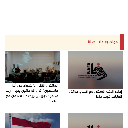
مواضيع ذات صلة
الملتقى الثاني لـ"شعراء من أجل
فلسطين" في الأرجنتين يحيي إرث
إجلاء آلاف السكان مع اتساع حرائق
محمود درويش ويجدد التضامن مع
الغابات غرب كندا
شعبنا
09/08/2026 09:41 ص
09/08/2026 09:13 ص