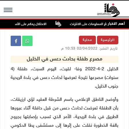
أهم الاخبار
طفال من مخاطر المعلومات على الانترنت
الاحتلال يحكم على الأسير عطا أبو رميلة بالسجن 42 شه
MENU
الرئيسية
محلية
تاريخ النشر: 02/04/2022 10:53 م
مصرع طفلة بحادث دعس في الخليل
الخليل 2-4-2022 وفا- لقيت، اليوم السبت، طفلة (4
سنوات) مصرعها نتيجة تعرضها لحادث دعس في بلدة الريحية
جنوب الخليل.
وأوضح الناطق الإعلامي باسم الشرطة العقيد لؤي ارزيقات،
بأن الطفلة تعرضت لحادث دعس من قبل حافلة أثناء عبورها
الطريق في بلدة الريحية، الأمر الذي تسبب بإصابتها بجروح
بالغة الخطورة نقلت على إثرها إلى مستشفى يطا الحكومي