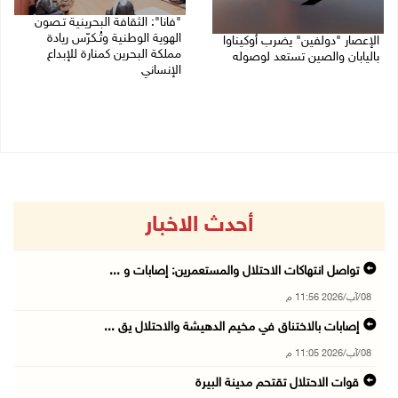
"فانا": الثقافة البحرينية تـصون
الهوية الوطنية وتُـكرّس ريادة
الإعصار "دولفين" يضرب أوكيناوا
مملكة البحرين كمنارة للإبداع
باليابان والصين تستعد لوصوله
الإنساني
08/08/2026 12:08 م
08/08/2026 11:04 ص
أحدث الاخبار
تواصل انتهاكات الاحتلال والمستعمرين: إصابات و ...
08/آب/2026 11:56 م
إصابات بالاختناق في مخيم الدهيشة والاحتلال يق ...
08/آب/2026 11:05 م
قوات الاحتلال تقتحم مدينة البيرة