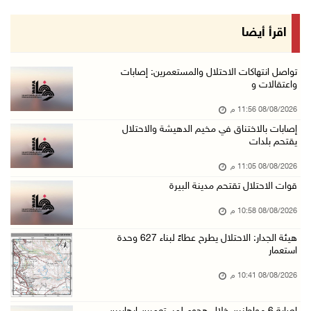
08/آب/2026 08:23 م
الاحتلال ينصب حواجز طيارة في محيط مخيم طولكرم ...
اقرأ أيضا
08/آب/2026 07:56 م
مستعمرون يهاجمون قرية أبو فلاح
تواصل انتهاكات الاحتلال والمستعمرين: إصابات
واعتقالات و
08/آب/2026 07:07 م
08/08/2026 11:56 م
مستعمرون يقتحمون بلدة بيت عور التحتا وقرية جل ...
إصابات بالاختناق في مخيم الدهيشة والاحتلال
08/آب/2026 06:39 م
يقتحم بلدات
فلسطين تدين الهجوم على ناقلة إماراتية في مضيق ...
08/08/2026 11:05 م
08/آب/2026 06:25 م
قوات الاحتلال تقتحم مدينة البيرة
شعراء غزة يوثقون النزوح والفقد بقصائد من الخي ...
08/08/2026 10:58 م
08/آب/2026 06:23 م
هيئة الجدار: الاحتلال يطرح عطاءً لبناء 627 وحدة
الجامعة العربية الأمريكية تختتم فعاليات تخريج ...
استعمار
08/آب/2026 06:20 م
08/08/2026 10:41 م
إصابات بالاختناق خلال اقتحام الاحتلال قرية ال ...
08/آب/2026 05:52 م