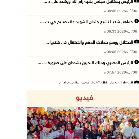
الرئيس يستقبل مجلس بلدية رام الله ويشدد على د ...
06/آب/2026 08:36 م
جماهير شعبنا تشيع جثمان الشهيد علاء صبيح في ت ...
06/آب/2026 08:33 م
الاحتلال يوسع حملات الدهم والاعتقال في قلنديا ...
06/آب/2026 08:06 م
الرئيس المصري وملك البحرين يشددان على ضرورة ت ...
06/آب/2026 07:57 م
الاحتلال يخطر بإزالة أشجار زيتون والاستيلاء ع ...
06/آب/2026 07:53 م
فيديو
رابطة العالم الإسلامي تدين تواصل انتهاكات الا ...
06/آب/2026 07:36 م
اليونيسف: استشهاد 300 طفل منذ وقف إطلاق النار ...
06/آب/2026 07:34 م
Previous
Next