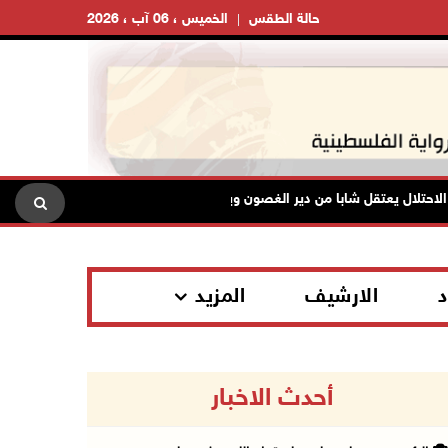
حالة الطقس
الخميس ، 06 آب ، 2026
ال يعتقل شابا من دير الغصون ويقتحم بلدات شمال طولكرم
السلطا
د
الارشيف
المزيد
أحدث الاخبار