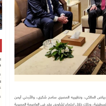
انتشال رفات شهيد مجهول الهوية 
ا
ق
26
ا
ع
 والمغتربين رياض المالكي، ونظيريه المصري سامح شكري، والأردني أيمن
26
لفلسطينية، وذلك خلال اجتماع تشاوري عقد في العاصمة المصرية