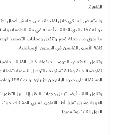
القاهرة
.
واستعرض المالكي خلال لقاء عقد على هامش أعمال اجتما
دورته 157، الذي انطلقت أعماله في مقر الجامعة ب
ما يجري من حملة قمع وتنكيل وعمليات التصعيد الوحشي 
كافة الأسرى القابعين في السجون الإسرائيلية
.
وتناول الاجتماع، الجهود المبذولة خلال الفترة الماض
تفاوضية جادة وبناءة تستهدف التوصل لتسوية شاملة وع
المستقلة على حدود الرابع من حزيران/ يونيو 1967 وعاصمتها القدس الشرقية".
وتناول اللقاء أيضا تبادل وجهات النظر إزاء أبرز التطو
العربية وسبل تعزيز أطر التعاون العربي المشترك حيث ات
الدول الثلاث وشعوبها
.
ــــ