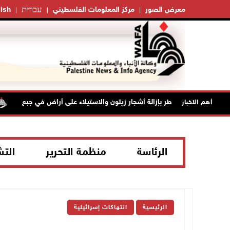
עברית
معرض الصور
مركز المعلومات الفلسطيني
ish
الاحتلال يخطر بإزالة أشجار زيتون والاستيلاء على أراض في جبع
أهم الاخبار
الرئاسة
منظمة التحرير
الت
الرئيسية
انتهاكات إسرائيلية