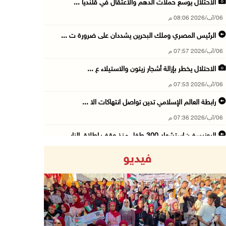
الاحتلال يوسع حملات الدهم والاعتقال في قلنديا ...
06/آب/2026 08:06 م
الرئيس المصري وملك البحرين يشددان على ضرورة ت ...
06/آب/2026 07:57 م
الاحتلال يخطر بإزالة أشجار زيتون والاستيلاء ع ...
06/آب/2026 07:53 م
رابطة العالم الإسلامي تدين تواصل انتهاكات الا ...
06/آب/2026 07:36 م
اليونيسف: استشهاد 300 طفل منذ وقف إطلاق النار ...
06/آب/2026 07:34 م
فيديو
الاحتلال يدمّر بيت الزوجية قبل ساعات من الزفا ...
06/آب/2026 07:27 م
إصابتان بالرصاص والاعتداء خلال اقتحام الاحتلا ...
06/آب/2026 06:56 م
Previous
Next