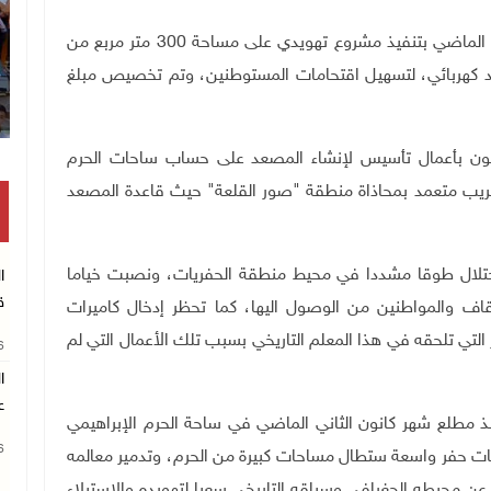
وكانت سلطات الاحتلال شرعت في شهر آب/ أغسطس الماضي بتنفيذ مشروع تهويدي على مساحة 300 متر مربع من
 كهربائي، لتسهيل اقتحامات المستوطنين، وتم تخصيص مبلغ
نون بأعمال تأسيس لإنشاء المصعد على حساب ساحات الحرم
تخريب متعمد بمحاذاة منطقة "صور القلعة" حيث قاعدة المصعد
احتلال طوقا مشددا في محيط منطقة الحفريات، ونصبت خياما
ا
ق
قاف والمواطنين من الوصول اليها، كما تحظر إدخال كاميرات
ر التي تلحقه في هذا المعلم التاريخي بسبب تلك الأعمال التي لم
26
ا
ع
منذ مطلع شهر كانون الثاني الماضي في ساحة الحرم الإبراهيمي
26
يات حفر واسعة ستطال مساحات كبيرة من الحرم، وتدمير معالمه
عن محيطه الجغرافي وسياقه التاريخي سعيا لتهويده والاستيلاء