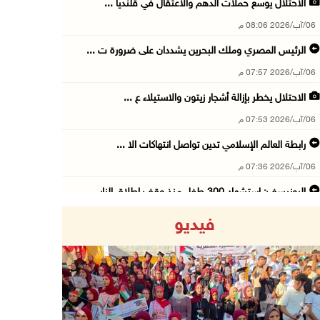
الاحتلال يوسع حملات الدهم والاعتقال في قلنديا ...
06/آب/2026 08:06 م
الرئيس المصري وملك البحرين يشددان على ضرورة ت ...
06/آب/2026 07:57 م
الاحتلال يخطر بإزالة أشجار زيتون والاستيلاء ع ...
06/آب/2026 07:53 م
رابطة العالم الإسلامي تدين تواصل انتهاكات الا ...
06/آب/2026 07:36 م
اليونيسف: استشهاد 300 طفل منذ وقف إطلاق النار ...
06/آب/2026 07:34 م
فيديو
الاحتلال يدمّر بيت الزوجية قبل ساعات من الزفا ...
06/آب/2026 07:27 م
إصابتان بالرصاص والاعتداء خلال اقتحام الاحتلا ...
06/آب/2026 06:56 م
Previous
Next