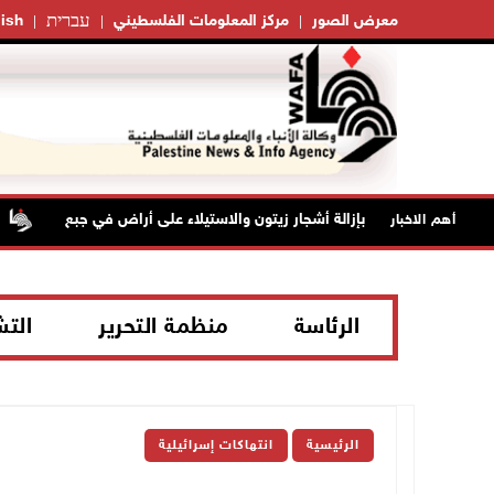
עברית
معرض الصور
مركز المعلومات الفلسطيني
ish
الاحتلال يخطر بإزالة أشجار زيتون والاستيلاء على أراض في جبع
أهم الاخبار
الرئاسة
منظمة التحرير
الت
الرئيسية
انتهاكات إسرائيلية