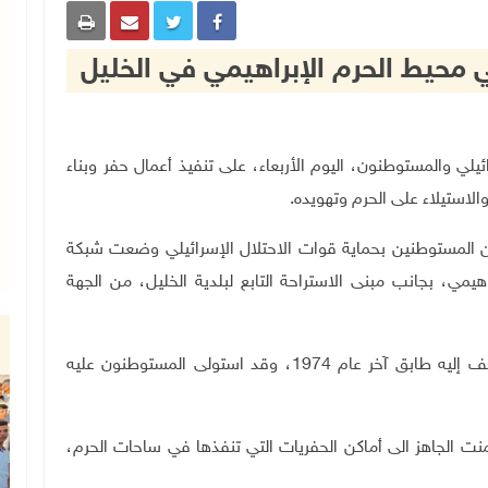
في محيط الحرم الإبراهيمي في الخليل
ل الاسرائيلي والمستوطنون، اليوم الأربعاء، على تنفيذ أعمال حفر وبناء
لاستيلاء على الحرم وتهويده.
من المستوطنين بحماية قوات الاحتلال الإسرائيلي وضعت شبكة
اهيمي، بجانب مبنى الاستراحة التابع لبلدية الخليل، من الجهة
وقال إن بلدية الخليل أنشأت المبنى عام 1966، وأضيف إليه طابق آخر عام 1974، وقد استولى المستوطنون عليه
ت الجاهز الى أماكن الحفريات التي تنفذها في ساحات الحرم،