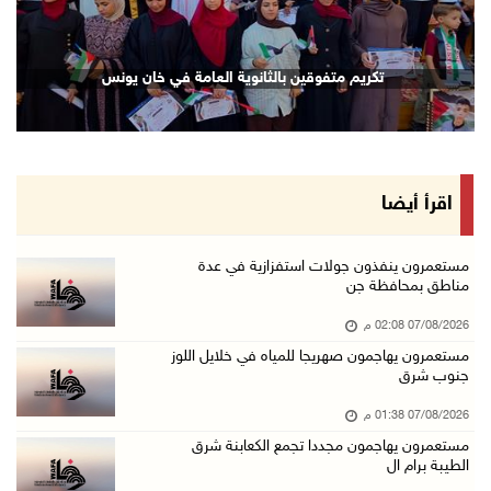
07/آب/2026 01:38 م
مستعمرون يهاجمون مجددا تجمع الكعابنة شرق الطي ...
تكريم متفوقين بالثانوية العامة في خان يونس
07/آب/2026 12:08 م
أسعار النفط تواصل الصعود وسط مخاوف بشأن مستقب ...
07/آب/2026 10:25 ص
الذهب يتجه لأفضل أداء أسبوعي منذ كانون الثاني
اقرأ أيضا
07/آب/2026 10:12 ص
قوات الاحتلال تنصب حاجزا عسكريا شرق بيت لحم
مستعمرون ينفذون جولات استفزازية في عدة
مناطق بمحافظة جن
07/آب/2026 09:06 ص
07/08/2026 02:08 م
مستعمرون بحماية قوات الاحتلال يقتحمون برك سلي ...
مستعمرون يهاجمون صهريجا للمياه في خلايل اللوز
07/آب/2026 08:39 ص
جنوب شرق
الاحتلال يقتحم بلدة طمون جنوب طوباس
07/08/2026 01:38 م
07/آب/2026 08:24 ص
مستعمرون يهاجمون مجددا تجمع الكعابنة شرق
الطيبة برام ال
محافظة القدس: انسحاب قوات الاحتلال من مخيم قل ...