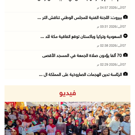
07/آب/2026 04:57 م
بيروت: اللجنة الفنية للمجلس الوطني تناقش التر ...
07/آب/2026 03:31 م
السعودية وتركيا وباكستان توقع اتفاقية مكة للد ...
07/آب/2026 02:38 م
70 ألفا يؤدون صلاة الجمعة في المسجد الأقصى
07/آب/2026 02:29 م
الرئاسة تدين الهجمات الصاروخية على المملكة ال ...
07/آب/2026 02:19 م
فيديو
مستعمرون ينفذون جولات استفزازية في عدة مناطق ...
07/آب/2026 02:08 م
أمين عام الجامعة العربية يحذر من نهج إسرائيل ...
07/آب/2026 01:41 م
revious
Next
مستعمرون يهاجمون صهريجا للمياه في خلايل اللوز ...