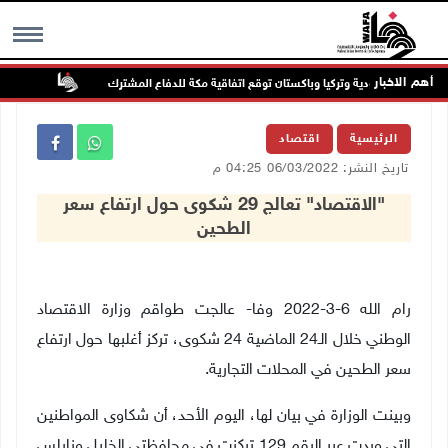
أهم الاخبار
السعودية وتركيا وباكستان توقع اتفاقية مكة للدفاع المشترك
الطقس: أ
MENU
الرئيسية
اقتصاد
تاريخ النشر: 06/03/2022 04:25 م
"الاقتصاد" تعالج 29 شكوى حول ارتفاع سعر
الطحين
رام الله 6-3-2022 وفا- عالجت طواقم وزارة الاقتصاد
الوطني خلال الـ24 الماضية 24 شكوى، تركز أغلبها حول ارتفاع
سعر الطحين في المحلات التجارية.
وبينت الوزارة في بيان لها، اليوم الأحد، أن شكاوى المواطنين
التي وردت عبر الرقم 129 تركزت في محافظتي الخليل ونابلس