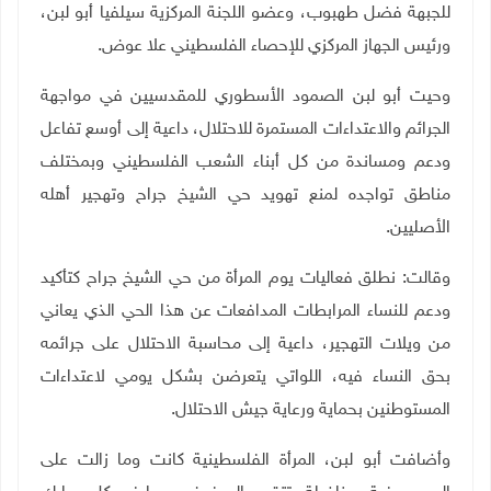
للجبهة فضل طهبوب، وعضو اللجنة المركزية سيلفيا أبو لبن،
ورئيس الجهاز المركزي للإحصاء الفلسطيني علا عوض
.
وحيت أبو لبن الصمود الأسطوري للمقدسيين في مواجهة
الجرائم والاعتداءات المستمرة للاحتلال، داعية إلى أوسع تفاعل
ودعم ومساندة من كل أبناء الشعب الفلسطيني وبمختلف
مناطق تواجده لمنع تهويد حي الشيخ جراح وتهجير أهله
الأصليين
.
وقالت: نطلق فعاليات يوم المرأة من حي الشيخ جراح كتأكيد
ودعم للنساء المرابطات المدافعات عن هذا الحي الذي يعاني
من ويلات التهجير، داعية إلى محاسبة الاحتلال على جرائمه
بحق النساء فيه، اللواتي يتعرضن بشكل يومي لاعتداءات
المستوطنين بحماية ورعاية جيش الاحتلال
.
وأضافت أبو لبن، المرأة الفلسطينية كانت وما زالت على