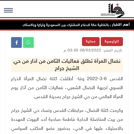
أهم الاخبار
الرئاسة ترحب باتفاقية مكة للدفاع المشترك بين السعودية وتركيا وباكستان
ال
MENU
الرئيسية
محلية
تاريخ النشر: 06/03/2022 03:03 م
نضال المرأة تطلق فعاليات الثامن من آذار من حي
الشيخ جراح
القدس 6-3-2022 وفا- أطلقت كتلة نضال المرأة الذراع
النسوي لجبهة النضال الشعبي، فعاليات الثامن من آذار يوم
المرأة العالمي من حي الشيخ جراح بمدينة القدس.
وكرمت كتلة النضال، مرابطات القدس ونساء حي الشيخ جراح
من بيت المناضلة الحاجة فاطمة صاحبة أحد البيوت المهددة
بالاستيلاء عليها في الحي، بحضور عضو المكتب السياسي