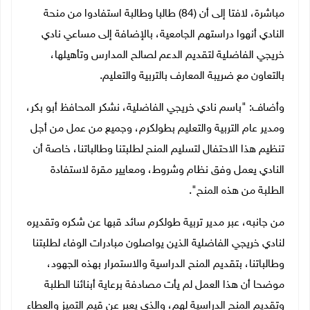
مباشرة، لافتا إلى أن (84) طالبا وطالبة استفادوا من منحة
النادي أنهوا دراستهم الجامعية، بالإضافة إلى مساعي نادي
خريجي الفاضلية لتقديم الدعم لصالح المدارس وتأهيلها،
بالتعاون مع ضريبة المعارف بالتربية والتعليم.
وأضاف: "باسم نادي خريجي الفاضلية، نشكر المحافظ أبو بكر،
ومدير عام التربية والتعليم بطولكرم، وجميع من عمل من أجل
تنظيم هذا الاحتفال لتسليم المنح لطلبتنا وطالباتنا، خاصة أن
النادي يعمل وفق نظام وشروط، ومعايير مقرة لاستفادة
الطلبة من هذه المنح".
من جانبه، عبر مدير تربية طولكرم سائد قبها عن شكره وتقديره
لنادي خريجي الفاضلية الذين يواصلون مبادرات الوفاء لطلبتنا
وطالباتنا، بتقديم المنح الدراسية والاستمرار بهذه الجهود،
موضحا أن هذا العمل لم يأت مصادفة برعاية أبنائنا الطلبة
وتقديم المنح الدراسية لهم، والذي يعبر عن قيم التميز والعطاء