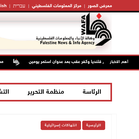
עברית
معرض الصور
مركز المعلومات الفلسطيني
ish
حتلال من مخيم قلنديا وكفر عقب بعد عدوان استمر يومين
مستعم
أهم الاخبار
الرئاسة
منظمة التحرير
الت
الرئيسية
انتهاكات إسرائيلية