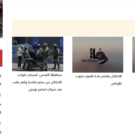
محافظة القدس: انسحاب قوات
ق
الاحتلال يقتحم بلدة طمون جنوب
الاحتلال من مخيم قلنديا وكفر عقب
ب
طوباس
بعد عدوان استمر يومين
07/08/2026 08:24 ص
26
07/08/2026 08:23 ص
م
ي
26
ا