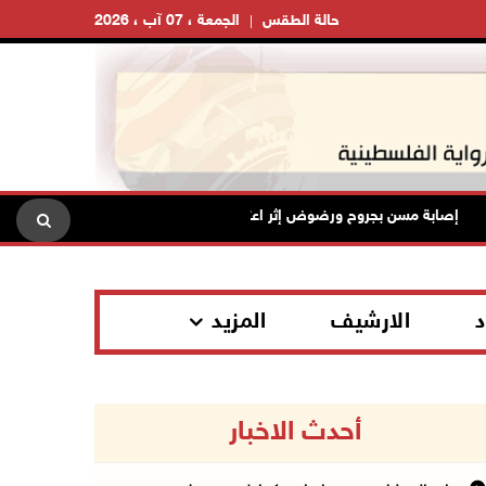
حالة الطقس
الجمعة ، 07 آب ، 2026
إصابة مسن بجروح ورضوض إثر اعتداء جيش الاحتلال عليه في ترمسعيا
د
الارشيف
المزيد
أحدث الاخبار