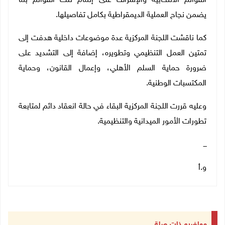
القوائم الانتخابية والإشراف على إتمام تلك القوائم بما
يضمن نجاح العملية الديمقراطية بكامل تفاصيلها.
كما ناقشت اللجنة المركزية عدة موضوعات داخلية هدفت إلى
تمتين العمل التنظيمي وتطويره، إضافة إلى التشديد على
ضرورة حماية السلم الأهلي، وإعمال القانون، وحماية
المكتسبات الوطنية.
وعليه قررت اللجنة المركزية البقاء في حالة انعقاد دائم لمتابعة
تطورات الأمور الميدانية والتنظيمية.
ـــ
و.أ
مواضيع ذات صلة