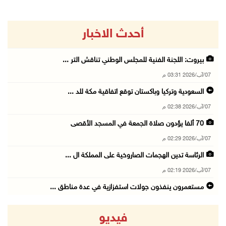
أحدث الاخبار
بيروت: اللجنة الفنية للمجلس الوطني تناقش التر ...
07/آب/2026 03:31 م
السعودية وتركيا وباكستان توقع اتفاقية مكة للد ...
07/آب/2026 02:38 م
70 ألفا يؤدون صلاة الجمعة في المسجد الأقصى
07/آب/2026 02:29 م
الرئاسة تدين الهجمات الصاروخية على المملكة ال ...
07/آب/2026 02:19 م
مستعمرون ينفذون جولات استفزازية في عدة مناطق ...
07/آب/2026 02:08 م
فيديو
أمين عام الجامعة العربية يحذر من نهج إسرائيل ...