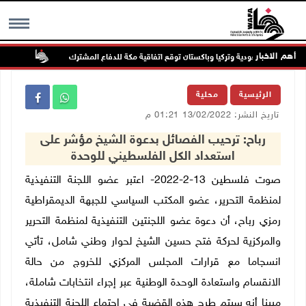
أهم الاخبار
السعودية وتركيا وباكستان توقع اتفاقية مكة للدفاع المشترك
الطقس:
MENU
الرئيسية
محلية
تاريخ النشر: 13/02/2022 01:21 م
رباح: ترحيب الفصائل بدعوة الشيخ مؤشر على
استعداد الكل الفلسطيني للوحدة
صوت فلسطين 13-2-2022- اعتبر عضو اللجنة التنفيذية
لمنظمة التحرير، عضو المكتب السياسي للجبهة الديمقراطية
رمزي رباح، أن دعوة عضو اللجنتين التنفيذية لمنظمة التحرير
والمركزية لحركة فتح حسين الشيخ لحوار وطني شامل، تأتي
انسجاما مع قرارات المجلس المركزي للخروج من حالة
الانقسام واستعادة الوحدة الوطنية عبر إجراء انتخابات شاملة،
مبينا أنه سيتم طرح هذه القضية في اجتماع اللجنة التنفيذية