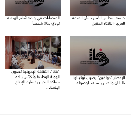
جلسة لمجلس الأمن بشأن الضفة
الفيضانات في ولاية آسام الهندية
الغربية الثلاثاء المقبل
تودي بـ98 شخصاً
08/08/2026 04:03 م
08/08/2026 12:42 م
"فانا": الثقافة البحرينية تـصون
الهوية الوطنية وتُـكرّس ريادة
الإعصار "دولفين" يضرب أوكيناوا
مملكة البحرين كمنارة للإبداع
باليابان والصين تستعد لوصوله
الإنساني
08/08/2026 12:08 م
08/08/2026 11:04 ص