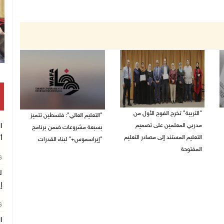
"التربية" تخرج الفوج الأول من
"التعليم العالي": فلسطين تتميز
مدربي المعلمين على تصميم
ا
بسبعة مشروعات ضمن برنامج
التعليم المستند إلى مصادر التعليم
أ
"إيراسموس+" لبناء القدرات
المفتوحة
05/08/2026 04:47 م
26
05/08/2026 06:44 م
ت
إ
26
ا