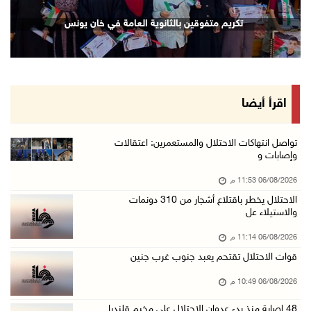
إصابة مسن بجروح ورضوض إثر اعتداء جيش الاحتلال ...
تكريم متفوقين بالثانوية العامة في خان يونس
06/آب/2026 09:13 م
ورشة توصي بخطة عاجلة لاستعادة التعليم الوجاهي ...
06/آب/2026 09:08 م
الرئيس يستقبل مجلس بلدية رام الله ويشدد على د ...
اقرأ أيضا
06/آب/2026 08:36 م
جماهير شعبنا تشيع جثمان الشهيد علاء صبيح في ت ...
تواصل انتهاكات الاحتلال والمستعمرين: اعتقالات
وإصابات و
06/آب/2026 08:33 م
06/08/2026 11:53 م
الاحتلال يوسع حملات الدهم والاعتقال في قلنديا ...
الاحتلال يخطر باقتلاع أشجار من 310 دونمات
06/آب/2026 08:06 م
والاستيلاء عل
الرئيس المصري وملك البحرين يشددان على ضرورة ت ...
06/08/2026 11:14 م
06/آب/2026 07:57 م
قوات الاحتلال تقتحم يعبد جنوب غرب جنين
الاحتلال يخطر بإزالة أشجار زيتون والاستيلاء ع ...
06/08/2026 10:49 م
06/آب/2026 07:53 م
48 إصابة منذ بدء عدوان الاحتلال على مخيم قلنديا