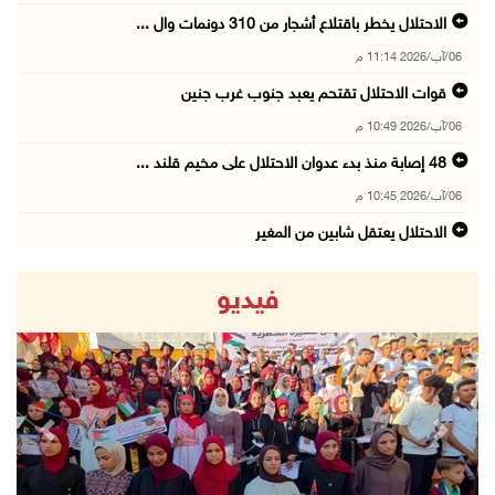
الاحتلال يخطر باقتلاع أشجار من 310 دونمات وال ...
06/آب/2026 11:14 م
قوات الاحتلال تقتحم يعبد جنوب غرب جنين
06/آب/2026 10:49 م
48 إصابة منذ بدء عدوان الاحتلال على مخيم قلند ...
06/آب/2026 10:45 م
الاحتلال يعتقل شابين من المغير
06/آب/2026 10:27 م
فيديو
وزير الداخلية يبحث مع مكافحة المخدرات الدولي ...
06/آب/2026 10:01 م
رئيس بلدية الخليل يطلع وفدا أميركيا على تطورا ...
06/آب/2026 09:59 م
revious
Next
06/آب/2026 09:17 م