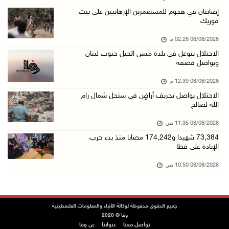
73,384 شهيدا و174,242 مصابا منذ بدء حرب الإبا ...
إصابتان في هجوم للمستعمرين الإرهابيين على بيت
08/آب/2026 10:50 ص
فوريك
مستعمرون إرهابيون يهاجمون منزلا ويقتحمون مناط ...
08/08/2026 02:26 م
08/آب/2026 10:22 ص
الاحتلال يتوغل في بلدة ميس الجبل جنوب لبنان
ويواصل قصفه
قوات الاحتلال تجري تحقيقات ميدانية مع عشرات ا ...
08/آب/2026 10:18 ص
08/08/2026 12:39 م
الاحتلال يواصل تجريف أراضٍ في سنجل شمال رام
تقرير: خطاب الكراهية والتحريض يتصاعد في أوساط ...
الله لصالح
08/آب/2026 10:10 ص
08/08/2026 11:35 ص
الاحتلال ينصب حاجزا عسكريا في نعلين غرب رام ا ...
73,384 شهيدا و174,242 مصابا منذ بدء حرب
08/آب/2026 09:38 ص
الإبادة على قطا
3 إصابات برصاص الاحتلال شمال خان يونس
08/08/2026 10:50 ص
08/آب/2026 09:09 ص
ارتفاع أسعار النفط
جميع الحقوق محفوظة لوكالة الأنباء والمعلومات الفلسطينية
08/آب/2026 08:23 ص
وفا © 2020
تواصل معنا
عنواننا
عن وفا
أبرز عناوين الصحف الفلسطينية