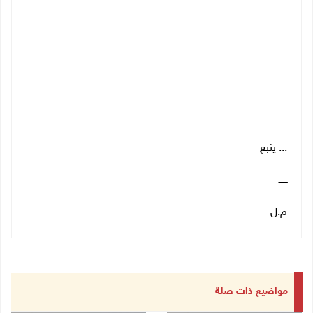
... يتبع
ــــــ
م.ل
مواضيع ذات صلة