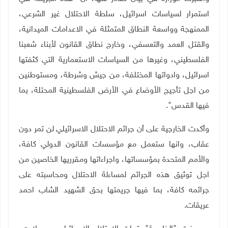
استمرار لسياسات اسرائيل، سلطة الاحتلال غير الشرعي،
الممنهجة وواسعة النطاق المتمثلة في الاعدامات الميدانية،
والقتل العمد والتعسفي، وخارج نطاق القانون لأبناء شعبنا
الفلسطيني، وغيرها من السياسات الاستعمارية التي كثفتها
اسرائيل، وادواتها المختلفة، من جيش وشرطة، ومستوطنين
من اجل تأجيج الأوضاع في الأرض الفلسطينية المحتلة، بما
فيها القدس".
وأكدت الخارجية على أن جرائم الاحتلال الاسرائيلي لن تمر دون
عقاب، وانها ستعمل مع مؤسسات القانون الدولي كافة،
والأمم المتحدة بمؤسساتها، واجراءاتها ومقرريها الخاصين من
اجل توثيق هذه الجرائم لمساءلة الاحتلال ومحاسبته على
جرائمه كافة، بما فيها جريمتها بحق الشهيد الشاب احمد
عريقات.