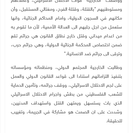
ووصفت "الخارجية" قوات الاحتلال الاسرائيلي، وعملاءهم
ومستوطنيهم "بالقتلة، وقتلة الفرح، ومغتالي المستقبل، وأن
مكانهم في السجون الدولية، وامام المحاكم الجنائية، وانها
ستعمل من اجل جلبهم الى العدالة الأممية، لأن ما تقوم به
من اعدام ميداني وقتل خارج نطاق القانون هي جرائم تقع
ضمن اختصاص المحكمة الجنائية الدولية، وهي جرائم حرب،
وترقى الى جرائم ضد الانسانية.
"
وطالبت الخارجية المجتمع الدولي، ومنظماته ومؤسساته
بتنفيذ التزاماتهم استنادا الى قواعد القانون الدولي والعمل
على لجم الاحتلال الاسرائيلي، ووقف جرائمه، وتأمين الحماية
للشعب الفلسطيني من بطش واجرام الاحتلال الاسرائيلي
الذي بات يستسهل ويمتهن القتل واستهداف المدنيين،
وشددت على ان الصمت هو مشاركة في الجريمة، وتغييب
للحقيقة.