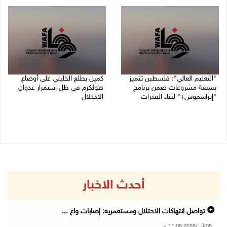
05/08/2026 06:44 م
"التعليم العالي": فلسطين تتميز
كميل يطلع الخليلي على أوضاع
بسبعة مشروعات ضمن برنامج
طولكرم في ظل استمرار عدوان
"إيراسموس+" لبناء القدرات
الاحتلال
05/08/2026 04:47 م
05/08/2026 03:23 م
أحدث الاخبار
تواصل انتهاكات الاحتلال ومستعمريه: إصابات واع ...
05/آب/2026 11:08 م