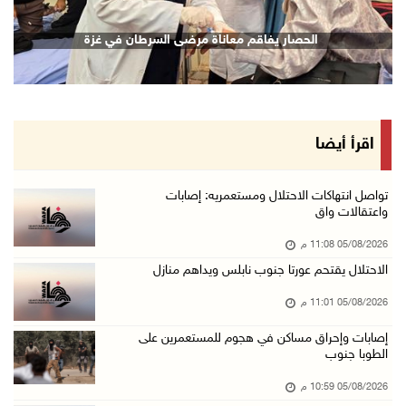
الرئيس يقلد قامات وطنية ومؤسسين في "اتحاد الك ...
الحصار يفاقم معاناة مرضى السرطان في غزة
05/آب/2026 08:47 م
قوات الاحتلال تنصب حاجزا عسكريا شرق بيت لحم
05/آب/2026 08:13 م
الرئيس يقلد عائلة القائد الوطني الراحل أحمد ع ...
اقرأ أيضا
05/آب/2026 08:05 م
باسم الرئيس: وزير الداخلية يمنح العميد جيسون ...
تواصل انتهاكات الاحتلال ومستعمريه: إصابات
واعتقالات واق
05/آب/2026 07:50 م
05/08/2026 11:08 م
الاحتلال يقتحم كفر مالك ودير جرير ومستعمرون ي ...
الاحتلال يقتحم عورتا جنوب نابلس ويداهم منازل
05/آب/2026 07:17 م
05/08/2026 11:01 م
"التربية" تخرج الفوج الأول من مدربي المعلمين ...
05/آب/2026 06:44 م
إصابات وإحراق مساكن في هجوم للمستعمرين على
الطوبا جنوب
عبد السلام السيد يفوز بترشيح الديمقراطيين لمج ...
05/08/2026 10:59 م
05/آب/2026 06:43 م