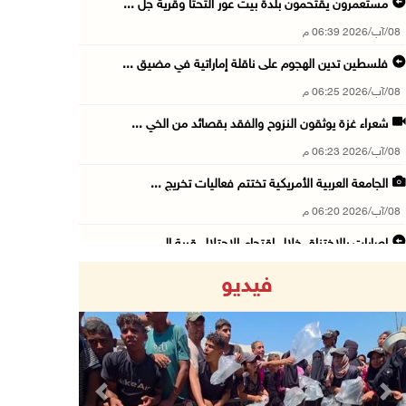
مستعمرون يقتحمون بلدة بيت عور التحتا وقرية جل ...
08/آب/2026 06:39 م
فلسطين تدين الهجوم على ناقلة إماراتية في مضيق ...
08/آب/2026 06:25 م
شعراء غزة يوثقون النزوح والفقد بقصائد من الخي ...
08/آب/2026 06:23 م
الجامعة العربية الأمريكية تختتم فعاليات تخريج ...
08/آب/2026 06:20 م
إصابات بالاختناق خلال اقتحام الاحتلال قرية ال ...
08/آب/2026 05:52 م
فيديو
الحايك: نقود جهودا وطنية لحماية المواقع الأثر ...
08/آب/2026 04:50 م
أطفال مبتورو الأطراف يتحدّون الألم بكرة القدم ...
08/آب/2026 04:42 م
Previous
Next