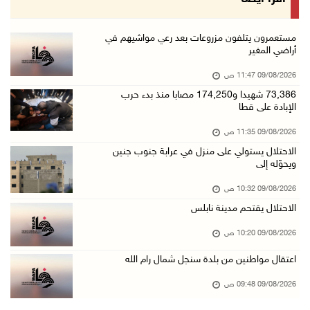
09/آب/2026 09:43 ص
إجلاء آلاف السكان مع اتساع حرائق الغابات غرب ...
مستعمرون يتلفون مزروعات بعد رعي مواشيهم في
أراضي المغير
09/آب/2026 09:41 ص
09/08/2026 11:47 ص
جيش الاحتلال يواصل نسف المنازل واستهداف خيام ...
73,386 شهيدا و174,250 مصابا منذ بدء حرب
09/آب/2026 09:29 ص
الإبادة على قطا
الاحتلال يطلق النار على راعي أغنام في إذنا وي ...
09/08/2026 11:35 ص
09/آب/2026 09:18 ص
الاحتلال يستولي على منزل في عرابة جنوب جنين
ويحوّله إلى
الملتقى الثاني لـ"شعراء من أجل فلسطين" في الأ ...
09/آب/2026 09:13 ص
09/08/2026 10:32 ص
الاحتلال يقتحم مدينة نابلس
مستعمرون إرهابيون يحرقون مسكنا بمسافر يطا جنو ...
09/آب/2026 08:49 ص
09/08/2026 10:20 ص
أسعار العملات مقابل الشيقل
اعتقال مواطنين من بلدة سنجل شمال رام الله
09/آب/2026 08:44 ص
09/08/2026 09:48 ص
الاحتلال يقتحم عدة قرى في نابلس ويداهم منازل ...