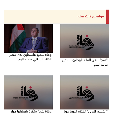
مواضيع ذات صلة
وفاة سفير فلسطين لدى مصر
القائد الوطني دياب اللوح
"فتح" تنعي القائد الوطنيّ السفير
دياب اللوح
09/08/2026 10:42 ص
09/08/2026 11:28 ص
"التعليم العالي" تختتم تدريبا حول
وفاة شابة متأثرة بإصابتها جراء