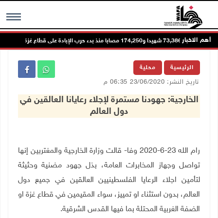
أهم الاخبار
73,386 شهيدا و174,250 مصابا منذ بدء حرب الإبادة على قطاع غزة
MENU
الرئيسية
محلية
تاريخ النشر: 23/06/2020 06:35 م
الخارجية: جهودنا مستمرة لإجلاء رعايانا العالقين في
دول العالم
رام الله 23-6-2020 وفا- قالت وزارة الخارجية والمغتربين إنها
تواصل وجهاز المخابرات العامة، بذل جهود مضنية وحثيثة
لتأمين اجلاء الرعايا الفلسطينيين العالقين في جميع دول
العالم، بدون استثناء او تمييز، سواء المقيمين في قطاع غزة او
الضفة الغربية المحتلة بما فيها القدس الشرقية.