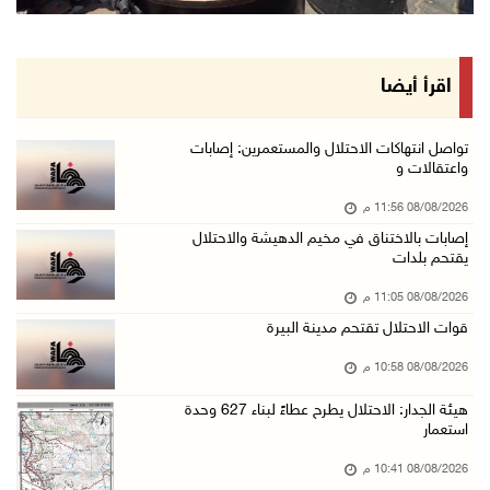
إصابات بالاختناق خلال مواجهات مع الاحتلال في ...
08/آب/2026 08:23 م
الاحتلال ينصب حواجز طيارة في محيط مخيم طولكرم ...
اقرأ أيضا
08/آب/2026 07:56 م
مستعمرون يهاجمون قرية أبو فلاح
تواصل انتهاكات الاحتلال والمستعمرين: إصابات
واعتقالات و
08/آب/2026 07:07 م
08/08/2026 11:56 م
مستعمرون يقتحمون بلدة بيت عور التحتا وقرية جل ...
إصابات بالاختناق في مخيم الدهيشة والاحتلال
08/آب/2026 06:39 م
يقتحم بلدات
فلسطين تدين الهجوم على ناقلة إماراتية في مضيق ...
08/08/2026 11:05 م
08/آب/2026 06:25 م
قوات الاحتلال تقتحم مدينة البيرة
شعراء غزة يوثقون النزوح والفقد بقصائد من الخي ...
08/08/2026 10:58 م
08/آب/2026 06:23 م
هيئة الجدار: الاحتلال يطرح عطاءً لبناء 627 وحدة
الجامعة العربية الأمريكية تختتم فعاليات تخريج ...
استعمار
08/آب/2026 06:20 م
08/08/2026 10:41 م