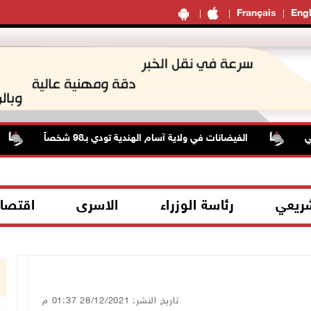
Français
Engl
الفيضانات في ولاية آسام الهندية تودي بـ98 شخصاً
ح
شريعي
رئاسة الوزراء
الاسرى
اقتصا
تاريخ النشر: 28/12/2021 01:37 م