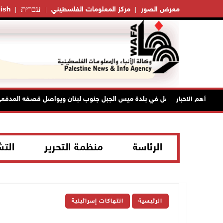
עברית
معرض الصور
مركز المعلومات الفلسطيني
ish
الاحتلال يتوغل في بلدة ميس الجبل جنوب لبنان ويواصل قصفه المدفعي
أهم الاخبار
الرئاسة
منظمة التحرير
الت
الرئيسية
انتهاكات إسرائيلية