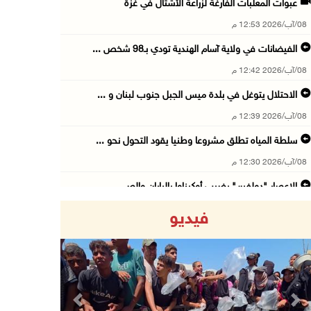
عبوات المعلبات الفارغة لزراعة الأشتال في غزة
08/آب/2026 12:53 م
الفيضانات في ولاية آسام الهندية تودي بـ98 شخص ...
08/آب/2026 12:42 م
الاحتلال يتوغل في بلدة ميس الجبل جنوب لبنان و ...
08/آب/2026 12:39 م
سلطة المياه تطلق مشروعا وطنيا يقود التحول نحو ...
08/آب/2026 12:30 م
الإعصار "دولفين" يضرب أوكيناوا باليابان والصي ...
08/آب/2026 12:08 م
فيديو
42 الف مسافر تنقلوا عبر معبر الكرامة الأسبوع ...
08/آب/2026 11:44 ص
الاحتلال يواصل تجريف أراضٍ في سنجل شمال رام ...
08/آب/2026 11:35 ص
Previous
Next