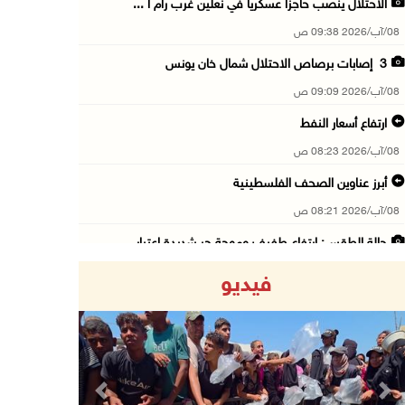
الاحتلال ينصب حاجزا عسكريا في نعلين غرب رام ا ...
08/آب/2026 09:38 ص
3 إصابات برصاص الاحتلال شمال خان يونس
08/آب/2026 09:09 ص
ارتفاع أسعار النفط
08/آب/2026 08:23 ص
أبرز عناوين الصحف الفلسطينية
08/آب/2026 08:21 ص
حالة الطقس: ارتفاع طفيف وموجة حر شديدة اعتبار ...
08/آب/2026 07:52 ص
فيديو
تواصل انتهاكات الاحتلال والمستعمرين: إصابات و ...
08/آب/2026 12:01 ص
قوات الاحتلال تقتحم بيت فجار جنوب بيت لحم
07/آب/2026 11:49 م
Previous
Next