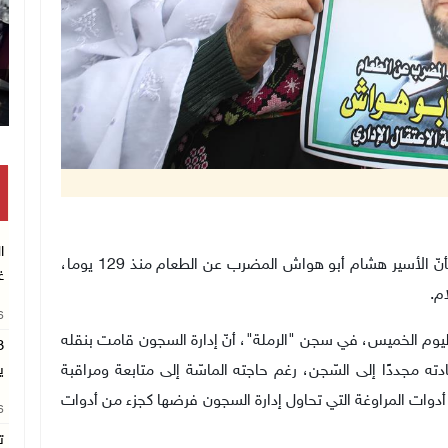
تكريم متفوقين بالثانوية العامة في خان يونس
ا
رام الله 23-12-2021 وفا- أفاد المحامي جواد بولس، بأنّ الأسير هشام أبو هواش المضرب عن الطعام منذ 129 يوما،
غ
م.
26
ليوم الخميس، في سجن "الرملة"، أنّ إدارة السجون قامت بنقله
ه مجددًا إلى السّجن، رغم حاجته الماسّة إلى متابعة ومراقبة
ي
 أدوات المراوغة التي تحاول إدارة السجون فرضها كجزء من أدوات
26
ت