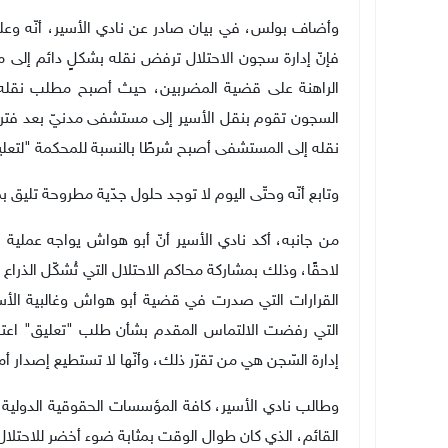
وأضاف بولس، في بيان صادر عن نادي الأسير، أنّه وع
فإنّ إدارة سجون الاحتلال ترفض نقله بشكلٍ دائم إلى
الراهنة على قضية المضربين، حيث أصبح مطلب نقله 
السجون تقوم بنقل الأسير إلى مستشفى مدنيّ بعد فترة 
نقله إلى المستشفى أصبح شرطًا بالنسبة للمحكمة "لتعليق"
وتابع أنّه وحتّى اليوم لا توجد حلول جدّية مطروحة تليق
من جانبه، أكد نادي الأسير أنّ أبو هواش يواجه عملية
لاحقًا، وذلك بمشاركة محاكم الاحتلال التي تُشكّل الذرا
القرارات التي صدرت في قضية أبو هواش وغالبية الأسرى 
التي رفضت الالتماس المقدم بشأن طلب "تعليق" اعتقا
إدارة السّجن هي من تقرّر ذلك، وأنّها لا تستطيع إصدار 
وطالب نادي الأسير، كافة المؤسسات الحقوقية الدولية ب
القائم، الذي كان طوال الوقت بمثابة ضوء أخضر للاحتلال ل