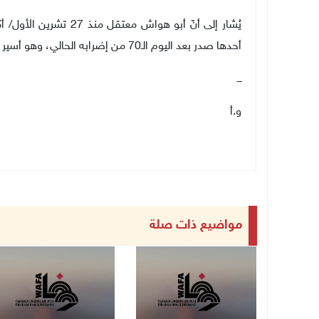
أحدها صدر بعد اليوم الـ70 من إضرابه الحالي، وهو أسير سابق أمضى ما مجموعه 8 سنوات، متزوج وأب لخمسة أطفال.
ـــ
و.أ
مواضيع ذات صلة