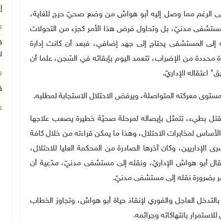
إ
لى الرغم مما وصل إليه أبو هواش من وضع صحيّ حرج للغاية،
26
 مستشفى مدنيّ، بل وتحاول فرض هذا الأمر كجزء من التحولات
ق
إلى المستشفى يحتاج إلى جهد إضافي، فبعد أن كانت إدارة
ل
محددة من الإضراب، تتعمد اليوم بإبقائه في السّجن، علما أن
 اعتقاله الإداريّ.
26
ق
 بمستوى معركته المتواصلة، ويرفض الاحتلال الاستجابة لمطلبه.
26
 قتل بطيء، تتمثل بإيصاله لمرحلة صحيّة خطيرة يصعب علاجها
ع الأساس لمخابرات الاحتلال، وهذا ما يمكن قراءته من خلال كافة
الإداريين، وكان آخرها الصادرة من المحكمة العليا للاحتلال،
ل أبو هواش الإداريّ، ونقله إلى مستشفى مدنيّ، مدّعية أن
أمر بضرورة نقله إلى مستشفى مدنيّ
.
التدخل العاجل والفوري لإنقاذ حياة أبو هواش، وتجاوز الخطاب
لاستمرار بانتهاكاته وجرائمه.