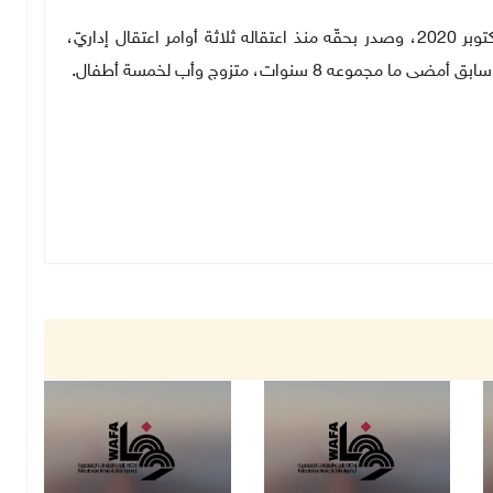
يُشار إلى أنّ أبو هواش معتقل منذ 27 تشرين الأول/ أكتوبر 2020، وصدر بحقّه منذ اعتقاله ثلاثة أوامر اعتقال إداريّ،