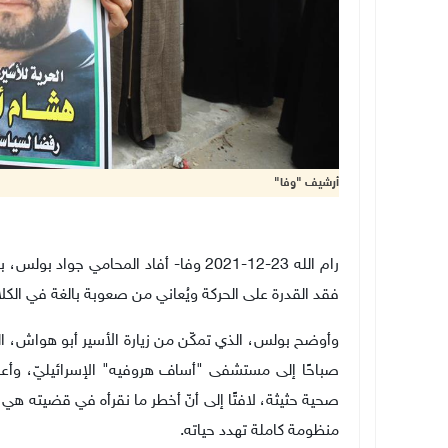
أرشيف "وفا"
فقد القدرة على الحركة ويُعاني من صعوبة بالغة في الكلا
وأوضح بولس، الذي تمكّن من زيارة الأسير أبو هواش، ا
صباحًا إلى مستشفى "أساف هروفيه" الإسرائيليّ، وأعادت
صحية حثيثة، لافتًا إلى أنّ أخطر ما نقرأه في قضيته هي
منظومة كاملة تهدد حياته.