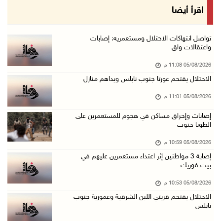
الرئيس يقلد عائلة القائد الوطني الراحل أحمد ع ...
اقرأ أيضا
05/آب/2026 08:05 م
باسم الرئيس: وزير الداخلية يمنح العميد جيسون ...
تواصل انتهاكات الاحتلال ومستعمريه: إصابات
واعتقالات واق
05/آب/2026 07:50 م
05/08/2026 11:08 م
الاحتلال يقتحم كفر مالك ودير جرير ومستعمرون ي ...
الاحتلال يقتحم عورتا جنوب نابلس ويداهم منازل
05/آب/2026 07:17 م
05/08/2026 11:01 م
"التربية" تخرج الفوج الأول من مدربي المعلمين ...
05/آب/2026 06:44 م
إصابات وإحراق مساكن في هجوم للمستعمرين على
الطوبا جنوب
عبد السلام السيد يفوز بترشيح الديمقراطيين لمج ...
05/08/2026 10:59 م
05/آب/2026 06:43 م
إصابة 3 مواطنين إثر اعتداء مستعمرين عليهم في
الهلال الأحمر: 8 إصابات إثر اعتداء الاحتلال ...
بيت فوريك
05/آب/2026 06:13 م
05/08/2026 10:53 م
مخطط استعماري جديد في "جيلو" يهدد بعزل القدس ...
الاحتلال يقتحم قريتي اللبن الشرقية وعمورية جنوب
نابلس
05/آب/2026 06:10 م