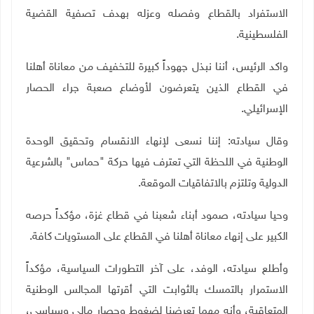
الاستفراد بالقطاع وفصله وعزله بهدف تصفية القضية
الفلسطينية.
واكد الرئيس، أننا نبذل جهوداً كبيرة للتخفيف من معاناة أهلنا
في القطاع الذين يتعرضون لأوضاع صعبة جراء الحصار
الإسرائيلي.
وقال سيادته: إننا نسعى لإنهاء الانقسام وتحقيق الوحدة
الوطنية في اللحظة التي تعترف فيها حركة "حماس" بالشرعية
الدولية وتلتزم بالاتفاقيات الموقعة.
وحيا سيادته، صمود أبناء شعبنا في قطاع غزة، مؤكداً حرصه
الكبير على إنهاء معاناة أهلنا في القطاع على المستويات كافة.
وأطلع سيادته، الوفد،
على آخر التطورات السياسية، مؤكداً
الاستمرار بالتمسك بالثوابت التي أقرتها المجالس الوطنية
المتعاقبة، وأنه مهما تعرضنا لضغوط وحصار مالي وسياسي،