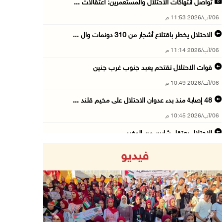
تواصل انتهاكات الاحتلال والمستعمرين: اعتقالات ...
06/آب/2026 11:53 م
الاحتلال يخطر باقتلاع أشجار من 310 دونمات وال ...
06/آب/2026 11:14 م
قوات الاحتلال تقتحم يعبد جنوب غرب جنين
06/آب/2026 10:49 م
48 إصابة منذ بدء عدوان الاحتلال على مخيم قلند ...
06/آب/2026 10:45 م
الاحتلال يعتقل شابين من المغير
06/آب/2026 10:27 م
فيديو
وزير الداخلية يبحث مع مكافحة المخدرات الدولي ...
06/آب/2026 10:01 م
رئيس بلدية الخليل يطلع وفدا أميركيا على تطورا ...
06/آب/2026 09:59 م
Previous
Next