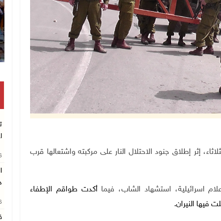
انتشال رفات شهيد مجهول الهوية 
ت
ا
يوم الثلاثاء، إثر إطلاق جنود الاحتلال النار على مركبته واشتعالها قرب
26
د
أكدت طواقم الإطفاء
26
ت فيها النيران
.
ق