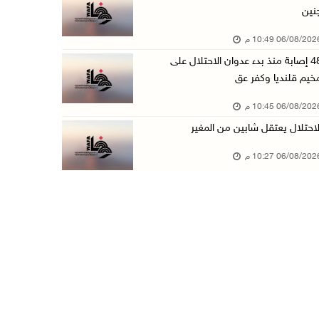
نين
الاحتلال يخطر بإزالة أشجار زيتون والاستيلاء ع ...
06/08/20 10:49 م
06/آب/2026 07:53 م
48 إصابة منذ بدء عدوان الاحتلال على
رابطة العالم الإسلامي تدين تواصل انتهاكات الا ...
خيم قلنديا وكفر عق
06/آب/2026 07:36 م
06/08/20 10:45 م
اليونيسف: استشهاد 300 طفل منذ وقف إطلاق النار ...
لاحتلال يعتقل شابين من المغير
06/آب/2026 07:34 م
06/08/20 10:27 م
الاحتلال يدمّر بيت الزوجية قبل ساعات من الزفا ...
06/آب/2026 07:27 م
إصابتان بالرصاص والاعتداء خلال اقتحام الاحتلا ...
06/آب/2026 06:56 م
الاحتلال يسلم جثمان الشهيد علاء صبيح من قرية ...
06/آب/2026 06:38 م
دودين والتميمي يسلمان قرار تخصيص أرض لصالح مد ...