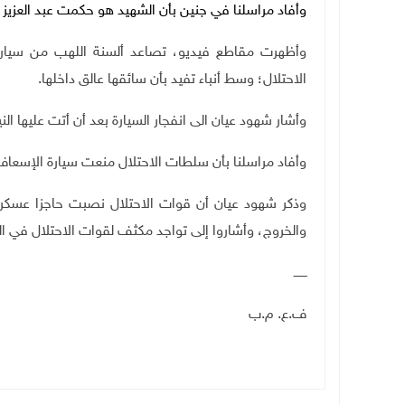
وأفاد مراسلنا في جنين بأن الشهيد هو حكمت عبد العزيز محمد عبد العزيز (22 عاما) من
وأظهرت مقاطع فيديو، تصاعد ألسنة اللهب من سيار
الاحتلال؛ وسط أنباء تفيد بأن سائقها عالق داخلها.
وأشار شهود عيان الى انفجار السيارة بعد أن أتت عليها الني
وأفاد مراسلنا بأن سلطات الاحتلال منعت سيارة الإسعاف
وذكر شهود عيان أن قوات الاحتلال نصبت حاجزا عسكري
والخروج، وأشاروا إلى تواجد مكثف لقوات الاحتلال في الم
ـــــــ
ف.ع. م.ب