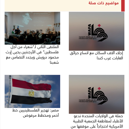
مواضيع ذات صلة
الملتقى الثاني لـ"شعراء من أجل
فلسطين" في الأرجنتين يحيي إرث
إجلاء آلاف السكان مع اتساع حرائق
محمود درويش ويجدد التضامن مع
الغابات غرب كندا
شعبنا
09/08/2026 09:41 ص
09/08/2026 09:13 ص
مصر: تهجير الفلسطينيين خط
أحمر ومخطط مرفوض
حملة في الولايات المتحدة تدعو
الأطباء لمقاطعة الجمعية الطبية
09/08/2026 08:11 ص
الأمريكية احتجاجاً على موقفها من