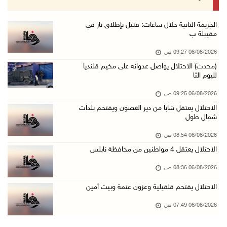
05/آب/2026 10:59 م
إصابة 3 مواطنين إثر اعتداء مستعمرين عليهم في ...
الجريمة الثانية خلال ساعات: قتيل بإطلاق نار في
مقيبلة ب
05/آب/2026 10:53 م
06/08/2026 09:27 ص
الاحتلال يقتحم قريتي اللبن الشرقية وعمورية جن ...
(محدث) الاحتلال يواصل عدوانه على مخيم قلنديا
05/آب/2026 10:47 م
لليوم الثا
الوزيرة شاهين تبحث مع نظيرها المصري مستجدات ا ...
06/08/2026 09:25 ص
05/آب/2026 10:43 م
الاحتلال يعتقل شابا من دير الغصون ويقتحم بلدات
شمال طول
مستعمرون يقتحمون بيت فجار جنوب بيت لحم
05/آب/2026 10:19 م
06/08/2026 08:54 ص
الاحتلال يعتقل 4 مواطنين من محافظة نابلس
قوات الاحتلال تقتحم خلايل اللوز جنوب شرق بيت ...
05/آب/2026 10:08 م
06/08/2026 08:36 ص
الرئيس يقلد قامات وطنية ومؤسسين في "اتحاد الك ...
الاحتلال يقتحم قلقيلية وعزون عتمة وبيت أمين
05/آب/2026 08:47 م
06/08/2026 07:49 ص
قوات الاحتلال تنصب حاجزا عسكريا شرق بيت لحم