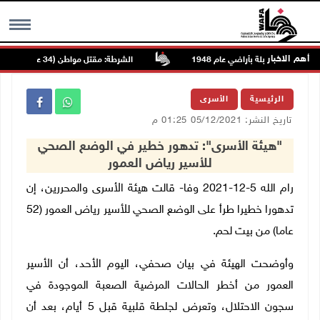
أهم الاخبار
نار في مقيبلة بأراضي عام 1948
الشرطة: مقتل مواطن (34 عاما) في بيرزيت شمال رام الله
MENU
الرئيسية
الأسرى
تاريخ النشر: 05/12/2021 01:25 م
"هيئة الأسرى": تدهور خطير في الوضع الصحي
للأسير رياض العمور
رام الله 5-12-2021 وفا- قالت هيئة الأسرى والمحررين، إن
تدهورا خطيرا طرأ على الوضع الصحي للأسير رياض العمور (52
عاما) من بيت لحم.
وأوضحت الهيئة في بيان صحفي، اليوم الأحد، أن الأسير
العمور من أخطر الحالات المرضية الصعبة الموجودة في
سجون الاحتلال، وتعرض لجلطة قلبية قبل 5 أيام، بعد أن