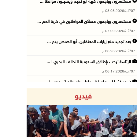
مستعمرون يهاجمون قرية أبو نجيم ويصيبون مواطنا ...
07/آب/2026 08:08 م
مستعمرون يهاجمون مساكن المواطنين في خربة الحم ...
07/آب/2026 07:09 م
بعد تجديد منع زيارات المعتقلين: أبو الحمص يدع ...
07/آب/2026 06:26 م
الرئاسة ترحب بإطلاق السعودية التحالف البحري ا ...
07/آب/2026 06:17 م
(محدث) نابلس: إصابة مواطن واعتقاله إثر هجوم ل ...
07/آب/2026 06:04 م
فيديو
الرئاسة ترحب باتفاقية مكة للدفاع المشترك بين ...
07/آب/2026 05:25 م
3 إصابات إثر تعرضهم للطعن في الطيبة داخل أراض ...
07/آب/2026 04:57 م
Previous
Next