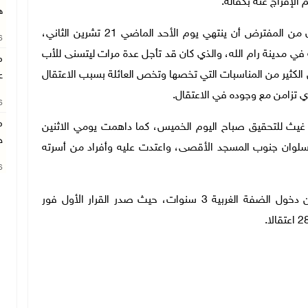
الإفراج عنه بكفالة.
ه
وذكرت أن قرار الإقامة الجبرية بحق محافظ القدس كان من المفترض أن ينتهي يوم الأحد الماضي 21 تشرين الثاني،
26
في مدينة رام الله، والذي كان قد تأجل عدة مرات ليتسنى للأب
م
 الكثير من المناسبات التي تخصها وتخص العائلة بسبب الاعتقال
ع
لذي تزامن مع وجوده في الاعتقال.
26
م
غيث للتحقيق صباح اليوم الخميس، كما داهمت يومي الاثنين
خ
ة سلوان جنوب المسجد الأقصى، واعتدت عليه وأفراد من أسرته
26
يشار إلى أن سلطات الاحتلال منعت المحافظ غيث من دخول الضفة الغربية 3 سنوات، حيث صدر القرار الأول فور