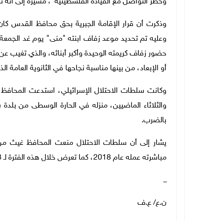
وحظر التواصل مع القيادة الفلسطينية"، مشيرة إلى أنه تم 
وعليه تم تحديد موعد زفاف ابنته "منى" يوم غد الجمعة 
حضور زفاف كريمته الوحيدة وأكبر أبنائه، والذي تغيب عن
أو الإبعاد، من بينها مناسبة نجاحها في الثانوية العامة ا
وكانت سلطات الاحتلال الإسرائيلي، استدعت المحافظ 
والثلاثاء الماضيين، منزله في الحارة الوسطى من بلد
بالضرب.
مباشرته عمله عام 2018، كما تعرض خلال هذه الفترة لـ 28 اعتقالا.
ـــ
ن.ع/ ع.ف