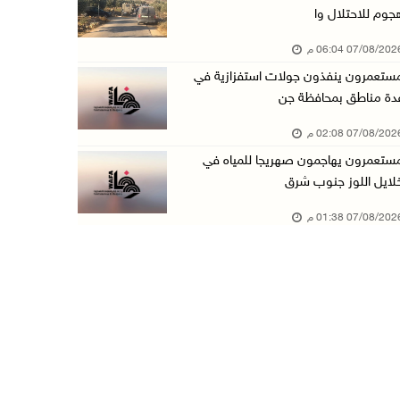
جوم للاحتلال وا
مستعمرون يهاجمون مجددا تجمع الكعابنة شرق الطي ...
07/08/20 06:04 م
07/آب/2026 12:08 م
ستعمرون ينفذون جولات استفزازية في
أسعار النفط تواصل الصعود وسط مخاوف بشأن مستقب ...
دة مناطق بمحافظة جن
07/آب/2026 10:25 ص
07/08/20 02:08 م
الذهب يتجه لأفضل أداء أسبوعي منذ كانون الثاني
ستعمرون يهاجمون صهريجا للمياه في
07/آب/2026 10:12 ص
لايل اللوز جنوب شرق
قوات الاحتلال تنصب حاجزا عسكريا شرق بيت لحم
07/08/20 01:38 م
07/آب/2026 09:06 ص
مستعمرون بحماية قوات الاحتلال يقتحمون برك سلي ...
07/آب/2026 08:39 ص
الاحتلال يقتحم بلدة طمون جنوب طوباس
07/آب/2026 08:24 ص
محافظة القدس: انسحاب قوات الاحتلال من مخيم قل ...