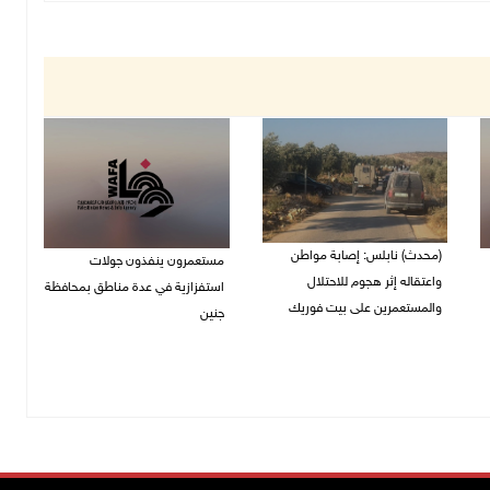
(محدث) نابلس: إصابة مواطن
مستعمرون ينفذون جولات
واعتقاله إثر هجوم للاحتلال
استفزازية في عدة مناطق بمحافظة
والمستعمرين على بيت فوريك
جنين
07/08/2026 06:04 م
07/08/2026 02:08 م