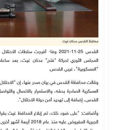
محافظ القدس عدنان غيث
القدس 25-11-2021 وفا- أفرجت سلطات
المجلس الثوري لحركة "فتح" عدنان غيث، بعد ساعات
"المسكوبية"، غربي القدس.
وقالت محافظة القدس في بيان صدر عنها، إن "الاحتلال وج
العسكرية الصادرة بحقه، والاستمرار بالاتصال والتواص
القدس، إضافة إلى تهديد أمن دولة الاحتلال".
وأضافت: "على ضوء ذلك، تم إبلاغ المحافظ غيث بقرار م
الجبرية المفروض عليه من