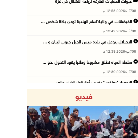
عبوات المعلبات الفارغة لزراعة الأشتال في غزة
08/آب/2026 12:53 م
الفيضانات في ولاية آسام الهندية تودي بـ98 شخص ...
08/آب/2026 12:42 م
الاحتلال يتوغل في بلدة ميس الجبل جنوب لبنان و ...
08/آب/2026 12:39 م
سلطة المياه تطلق مشروعا وطنيا يقود التحول نحو ...
08/آب/2026 12:30 م
الإعصار "دولفين" يضرب أوكيناوا باليابان والصي ...
08/آب/2026 12:08 م
فيديو
42 الف مسافر تنقلوا عبر معبر الكرامة الأسبوع ...
08/آب/2026 11:44 ص
الاحتلال يواصل تجريف أراضٍ في سنجل شمال رام ...
08/آب/2026 11:35 ص
Previous
Next