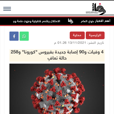
أهم الاخبار
 معدلها السنوي العام
الاحتلال يقتحم قلقيلية وعزون عتمة وبيت أمين
MENU
الرئيسية
محلية
تاريخ النشر: 13/11/2021 01:26 م
4 وفيات و90 إصابة جديدة بفيروس "كورونا" و258
حالة تعافٍ