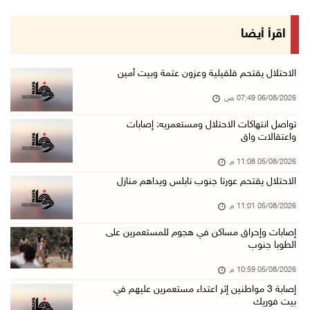
05/آب/2026 10:08 م
الرئيس يقلد قامات وطنية ومؤسسين في "اتحاد الك ...
اقرأ أيضا
05/آب/2026 08:47 م
قوات الاحتلال تنصب حاجزا عسكريا شرق بيت لحم
الاحتلال يقتحم قلقيلية وعزون عتمة وبيت أمين
05/آب/2026 08:13 م
06/08/2026 07:49 ص
الرئيس يقلد عائلة القائد الوطني الراحل أحمد ع ...
تواصل انتهاكات الاحتلال ومستعمريه: إصابات
واعتقالات واق
05/آب/2026 08:05 م
باسم الرئيس: وزير الداخلية يمنح العميد جيسون ...
05/08/2026 11:08 م
05/آب/2026 07:50 م
الاحتلال يقتحم عورتا جنوب نابلس ويداهم منازل
الاحتلال يقتحم كفر مالك ودير جرير ومستعمرون ي ...
05/08/2026 11:01 م
05/آب/2026 07:17 م
إصابات وإحراق مساكن في هجوم للمستعمرين على
الطوبا جنوب
"التربية" تخرج الفوج الأول من مدربي المعلمين ...
05/آب/2026 06:44 م
05/08/2026 10:59 م
إصابة 3 مواطنين إثر اعتداء مستعمرين عليهم في
عبد السلام السيد يفوز بترشيح الديمقراطيين لمج ...
بيت فوريك