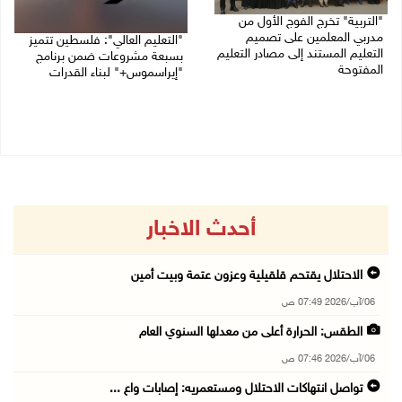
"التربية" تخرج الفوج الأول من
مدربي المعلمين على تصميم
"التعليم العالي": فلسطين تتميز
التعليم المستند إلى مصادر التعليم
بسبعة مشروعات ضمن برنامج
المفتوحة
"إيراسموس+" لبناء القدرات
05/08/2026 06:44 م
05/08/2026 04:47 م
أحدث الاخبار
الاحتلال يقتحم قلقيلية وعزون عتمة وبيت أمين
06/آب/2026 07:49 ص
الطقس: الحرارة أعلى من معدلها السنوي العام
06/آب/2026 07:46 ص
تواصل انتهاكات الاحتلال ومستعمريه: إصابات واع ...