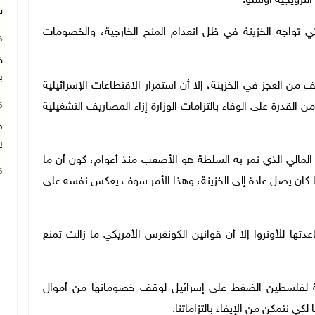
لنرويجية أوسلو.
ش
ي تواجه الخزينة في ظل انعدام المنح الخارجية، والخصومات
26
ق
ب
 من العجز في الخزينة، إلا أن استمرار الاقتطاعات الإسرائيلية
القدرة على الوفاء بالتزامات الوزارة إزاء المصاريف التشغيلية
26
م
ي
لمالي الذي تمر به السلطة هو الأصعب منذ أعوام، كون أن ما
26
عدات حتى نهاية العام لم يتجاوز 10% مما كان يصل عادة إلى الخزينة، وهذا الأمر سوف يعكس نفسه على
تها للأونروا إلا أن قوانين الكونغرس الأمريكي ما زالت تمنع
ة لفلسطين الضغط على إسرائيل لوقف خصوماتها من أموال
ي نتمكن من الإيفاء بالتزاماتنا.