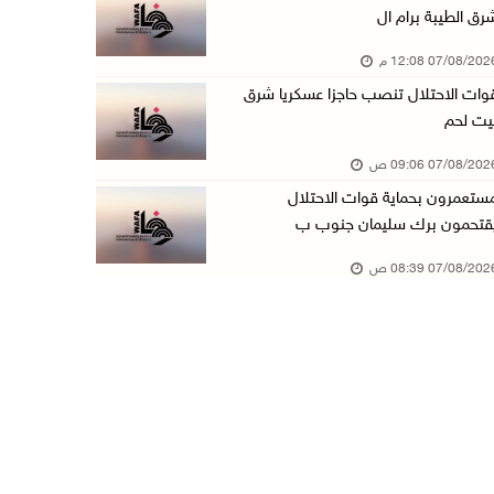
رق الطيبة برام ال
تواصل انتهاكات الاحتلال والمستعمرين: اعتقالات ...
07/08/20 12:08 م
06/آب/2026 11:53 م
وات الاحتلال تنصب حاجزا عسكريا شرق
الاحتلال يخطر باقتلاع أشجار من 310 دونمات وال ...
يت لحم
06/آب/2026 11:14 م
07/08/20 09:06 ص
قوات الاحتلال تقتحم يعبد جنوب غرب جنين
ستعمرون بحماية قوات الاحتلال
06/آب/2026 10:49 م
قتحمون برك سليمان جنوب ب
48 إصابة منذ بدء عدوان الاحتلال على مخيم قلند ...
07/08/20 08:39 ص
06/آب/2026 10:45 م
الاحتلال يعتقل شابين من المغير
06/آب/2026 10:27 م
وزير الداخلية يبحث مع مكافحة المخدرات الدولي ...
06/آب/2026 10:01 م
رئيس بلدية الخليل يطلع وفدا أميركيا على تطورا ...