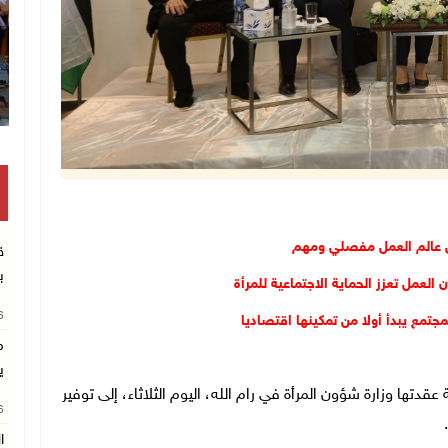
ي عالم العمل مفصلي ومهم
ق
ب
العمل تعزز الحماية الاجتماعية للمرأة
26
مجتمع يبدأ أولا من تمكينها اقتصاديا
م
ي
سة حوارية عقدتها وزارة شؤون المرأة في رام الله، اليوم الثلاثاء، إلى توفير
26
ا