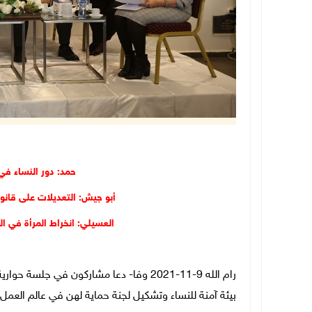
حمد: دور النساء ف
أبو جيش: التعديلات على قانون 
العسيلي: انخراط المرأة في ال
رام الله 9-11-2021 وفا- دعا مشاركون في جل
بيئة آمنة للنساء وتشكيل لجنة حماية لهن في عالم العمل.