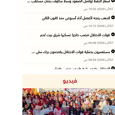
أسعار النفط تواصل الصعود وسط مخاوف بشأن مستقب ...
07/آب/2026 10:25 ص
الذهب يتجه لأفضل أداء أسبوعي منذ كانون الثاني
07/آب/2026 10:12 ص
قوات الاحتلال تنصب حاجزا عسكريا شرق بيت لحم
07/آب/2026 09:06 ص
مستعمرون بحماية قوات الاحتلال يقتحمون برك سلي ...
07/آب/2026 08:39 ص
الاحتلال يقتحم بلدة طمون جنوب طوباس
07/آب/2026 08:24 ص
فيديو
محافظة القدس: انسحاب قوات الاحتلال من مخيم قل ...
07/آب/2026 08:23 ص
الطقس: أجواء صافية صيفية والحرارة حول معدلها ...
07/آب/2026 08:15 ص
Previous
Next