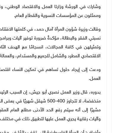
وشارك في الورشة وزارتا العمل والاقتصاد الوطني، وا
وممثلون عن المؤسسات النسوية والقطاع العام.
وقالت وزيرة شؤون المرأة آمال حمد، في كلمتها الافتت
نسبتي الفقر والبطالة، مؤكدةً ضرورة توفير آليات وبرام
وتمثيلهن في كافة المجالات، انسجامًا مع الهدف الثا
الاقتصادي المطرد والشامل للجميع والمستدام، والعمالة ال
ودعت إلى إيجاد حلول تساهم في تمكين النساء اقتصاديا
العمل.
بدوره، قال وزير العمل نصري أبو جيش، إن السبب الرئي
منخفضة، لا تتجاوز 400-500 شيقل 
وآليات رقابية يجري العمل عليها لتطبيق ذلك في مختلف 
وأضاف: أن المرأة الفلسطينية التي تقف دائمًا في مق