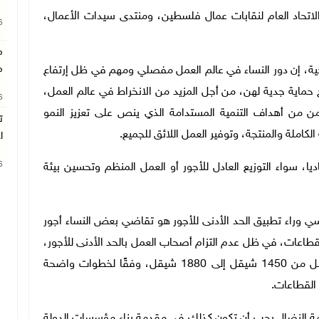
لاتحاد العام لنقابات عمال فلسطين، ومنتدى سيدات الأعمال،
26
م
م
احية، إن دور النساء في عالم العمل مفصلي ومهم في ظل إرتفاع
ج حماية جدية لهن، من أجل المزيد من الانخراط في عالم العمل،
26
من من أهداف التنمية المستدامة الذي ينص على تعزيز النمو
ت
كاملة والمنتجة، وتوفير العمل اللائق للجميع.
ا
26
، سواء التوزيع العادل للأجور أو العمل المنظم وتحسين بيئة
سي وراء تطبيق الحد الأدنى للأجور هو تقاضي بعض النساء أجور
شهريًا في بعض القطاعات، في ظل عدم التزام أصحاب العمل بالحد الأدنى للأجور،
مشيرًا إلى أنه سيتم رفع الحد الأدنى مطلع العام المقبل من 1450 شيقل إلى 1880 شيقل، وفقًا لخطوات واضحة
القطاعات.
دمة النضال يجب أن تكون كذلك في مقدمة بناء مؤسسات الدولة