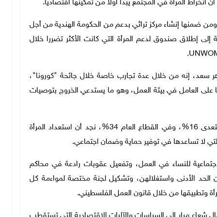
أن انخراط المرأة في المجتمع يبدأ أولا من تمكينها اقتصاديا.
ومن ضمنها إنشاء مركز تراثي بدعم من الحكومة الهندية من أجل
إلى إطلاق صندوق لدعم المرأة التي كانت الأكثر تضررا خلال
ر سعد، إنه من خلال عدة تجارب خاصة خلال جائحة "كورونا"،
 على العامل في بيئة العمل، وهو ما يستدعي الخروج بتوصيات
وأضاف: رغم أن نسبة عمل المرأة بالقطاع الخاص لا تتعدى 16%، وفي القطاع العام 34%، نجد أن استعداد المرأة
لتي لا تساعدها في توفير حماية وضمان اجتماعي.
اجتماعية للنساء في العمل، وتفعيل عقوبات رادعة في محاكم
 الحد الأدنى واستغلالهن، وتشكيل لجنة مختصة لمواءمة كل
أة وتطبيقها من خلال قانون العمل الفلسطيني.
 شعاع مرار إلى السياسات والآليات الاقتصادية التي تستقطب